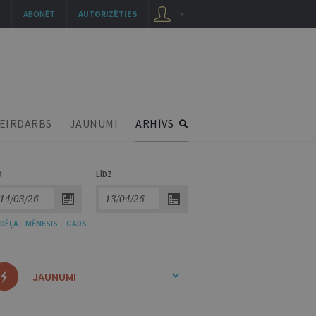
ABONĒT
AUTORIZĒTIES
EIRDARBS
JAUNUMI
ARHĪVS
O
LĪDZ
DĒĻA
/
MĒNESIS
/
GADS
JAUNUMI