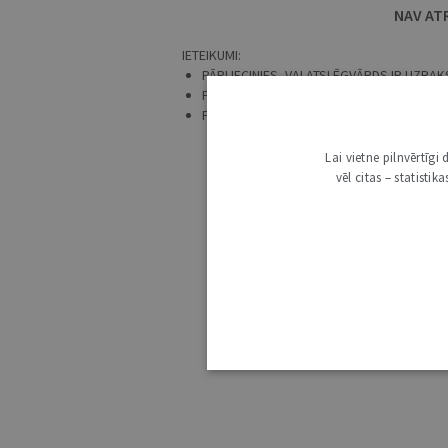
NAV AT
IETEIKUMI:
PĀRLIECINIES, VAI ATSLĒGVĀRDS IR UZRAKS
PRECIZĒ MEKLĒŠANAS PIEPRASĪJUMU.
PĀRBAUDI, VAI IR IZVĒLĒTS ATBILSTOŠS 
Lai vietne pilnvērtīg
vēl citas – statisti