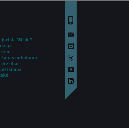
"Jurista Vārdu"
kcija
oriem
ošanas noteikumi
rtiesības
kļūstamība
akti