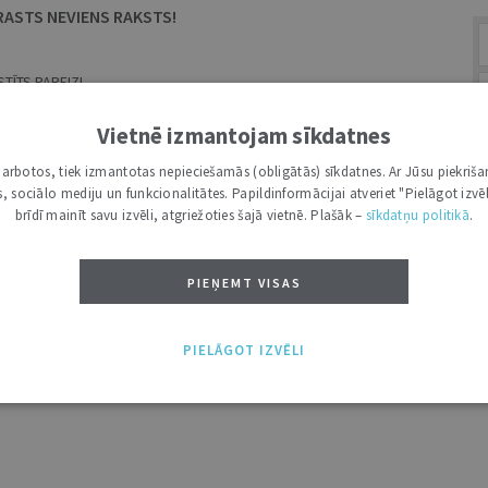
RASTS NEVIENS RAKSTS!
TĪTS PAREIZI.
MEKLĒŠANAS LAUKS.
Vietnē izmantojam sīkdatnes
i darbotos, tiek izmantotas nepieciešamās (obligātās) sīkdatnes. Ar Jūsu piekriša
kas, sociālo mediju un funkcionalitātes. Papildinformācijai atveriet "Pielāgot izvēl
A
brīdī mainīt savu izvēli, atgriežoties šajā vietnē. Plašāk –
sīkdatņu politikā
.
PIEŅEMT VISAS
PIELĀGOT IZVĒLI