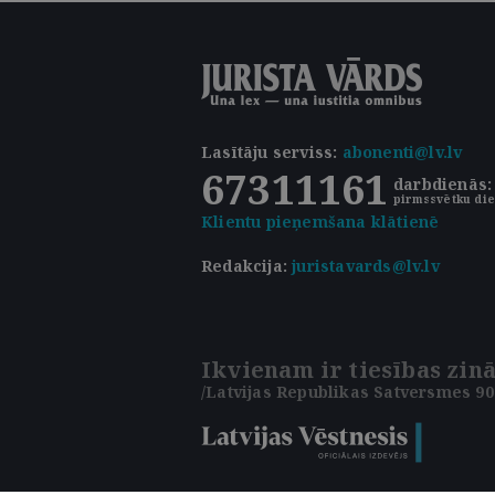
Lasītāju serviss
:
abonenti@lv.lv
67311161
darbdienās: 
pirmssvētku die
Klientu pieņemšana klātienē
Redakcija:
juristavards@lv.lv
Ikvienam ir tiesības zinā
/Latvijas Republikas Satversmes 90.