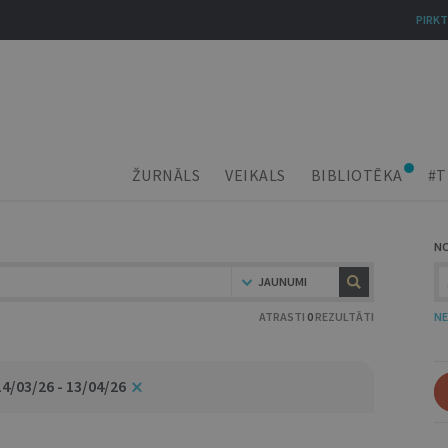
PIRKT
ŽURNĀLS
VEIKALS
BIBLIOTĒKA
#T
N
JAUNUMI
ATRASTI
0
REZULTĀTI
NE
14/03/26 - 13/04/26