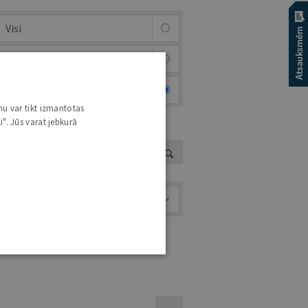
Visi
Afiša
Foto & video
nu var tikt izmantotas
i". Jūs varat jebkurā
UTORS
Temati