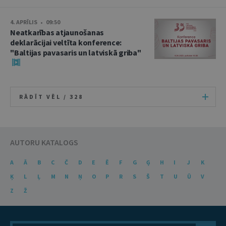
4. APRĪLIS • 09:50
Neatkarības atjaunošanas
deklarācijai veltīta konference:
"Baltijas pavasaris un latviskā griba"
RĀDĪT VĒL /
328
AUTORU KATALOGS
A
Ā
B
C
Č
D
E
Ē
F
G
Ģ
H
I
J
K
Ķ
L
Ļ
M
N
Ņ
O
P
R
S
Š
T
U
Ū
V
Z
Ž