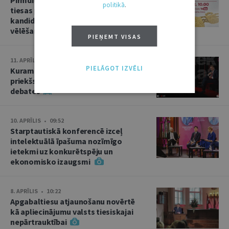
politikā
.
tiesas priekšsēdētāja amata
kandidāta izvirzīšana un divas
vēlēšanas
PIEŅEMT VISAS
11. APRĪLIS • 15:02
PIELĀGOT IZVĒLI
Kuram jābūt Augstākās tiesas
priekšsēdētājam? Kandidātu
debates
10. APRĪLIS • 09:52
Starptautiskā konferencē izceļ
intelektuālā īpašuma nozīmīgo
ietekmi uz konkurētspēju un
ekonomisko izaugsmi
8. APRĪLIS • 10:22
Apgabaltiesu atjaunošanu novērtē
kā apliecinājumu valsts tiesiskajai
nepārtrauktībai