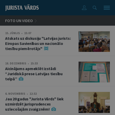
FOTO UN VIDEO
15. JŪNIJS • 15:07
Atskats uz diskusiju "Latvijas jurists:
Eiropas Savienības un nacionālo
tiesību piemērotājs"
18. DECEMBRIS • 15:33
Aicinājums apmeklēt izstādi
“Juridiskā prese Latvijas tiesību
telpā”
6. NOVEMBRIS • 12:32
Jau 20 gadus "Jurista Vārds" liek
uzmirdzēt jurisprudences
uzlecošajām zvaigznēm!