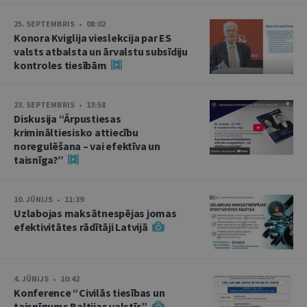
25. SEPTEMBRIS • 08:02
Konora Kviglija vieslekcija par ES
valsts atbalsta un ārvalstu subsīdiju
kontroles tiesībām
23. SEPTEMBRIS • 13:58
Diskusija “Ārpustiesas
krimināltiesisko attiecību
noregulēšana – vai efektīva un
taisnīga?”
10. JŪNIJS • 11:39
Uzlabojas maksātnespējas jomas
efektivitātes rādītāji Latvijā
4. JŪNIJS • 10:42
Konference “Civilās tiesības un
taisnīgums Baltijas valstīs”