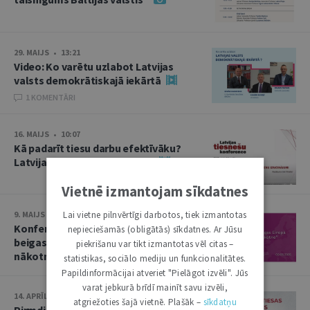
29. MAIJS • 13:21
Video: Ko varētu uzlabot Latvijas
valsts demokrātiskajā iekārtā
1 KOMENTĀRI
16. MAIJS • 10:07
Kā padarīt tiesu darbu efektīvāku?
Latvijas tiesnešu konference
Vietnē izmantojam sīkdatnes
Lai vietne pilnvērtīgi darbotos, tiek izmantotas
9. MAIJS • 13:50
Konference “Otrā pasaules kara
nepieciešamās (obligātās) sīkdatnes. Ar Jūsu
beigas Eiropā un Baltija: nolaupītā
piekrišanu var tikt izmantotas vēl citas –
nākotne”
statistikas, sociālo mediju un funkcionalitātes.
Papildinformācijai atveriet "Pielāgot izvēli". Jūs
varat jebkurā brīdī mainīt savu izvēli,
14. APRĪLIS • 10:13
atgriežoties šajā vietnē. Plašāk –
sīkdatņu
Pirmdien plēnumā – Augstākās