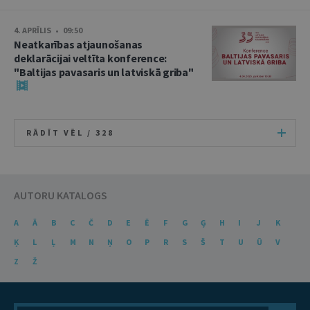
4. APRĪLIS • 09:50
Neatkarības atjaunošanas
deklarācijai veltīta konference:
"Baltijas pavasaris un latviskā griba"
RĀDĪT VĒL /
328
AUTORU KATALOGS
A
Ā
B
C
Č
D
E
Ē
F
G
Ģ
H
I
J
K
Ķ
L
Ļ
M
N
Ņ
O
P
R
S
Š
T
U
Ū
V
Z
Ž