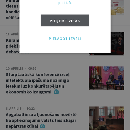
politikā
.
tiesas priekšsēdētāja amata
kandidāta izvirzīšana un divas
vēlēšanas
PIEŅEMT VISAS
11. APRĪLIS • 15:02
PIELĀGOT IZVĒLI
Kuram jābūt Augstākās tiesas
priekšsēdētājam? Kandidātu
debates
10. APRĪLIS • 09:52
Starptautiskā konferencē izceļ
intelektuālā īpašuma nozīmīgo
ietekmi uz konkurētspēju un
ekonomisko izaugsmi
8. APRĪLIS • 10:22
Apgabaltiesu atjaunošanu novērtē
kā apliecinājumu valsts tiesiskajai
nepārtrauktībai