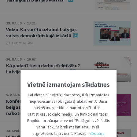
29. MAIJS • 13:21
Video: Ko varētu uzlabot Latvijas
valsts demokrātiskajā iekārtā
1 KOMENTĀRI
16. MAIJS • 10:07
Kā padarīt tiesu darbu efektīvāku?
Latvijas tiesnešu konference
Vietnē izmantojam sīkdatnes
Lai vietne pilnvērtīgi darbotos, tiek izmantotas
9. MAIJS • 13:50
Konference “Otrā pasaules kara
nepieciešamās (obligātās) sīkdatnes. Ar Jūsu
beigas Eiropā un Baltija: nolaupītā
piekrišanu var tikt izmantotas vēl citas –
nākotne”
statistikas, sociālo mediju un funkcionalitātes.
Papildinformācijai atveriet "Pielāgot izvēli". Jūs
varat jebkurā brīdī mainīt savu izvēli,
14. APRĪLIS • 10:13
atgriežoties šajā vietnē. Plašāk –
sīkdatņu
Pirmdien plēnumā – Augstākās