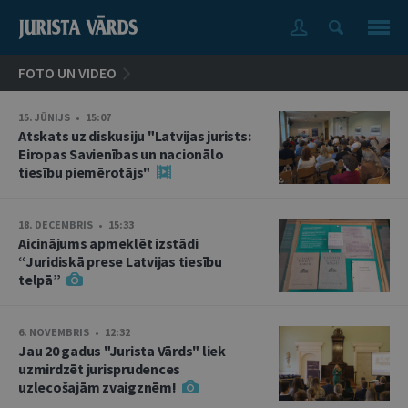
FOTO UN VIDEO
15. JŪNIJS • 15:07
Atskats uz diskusiju "Latvijas jurists:
Eiropas Savienības un nacionālo
tiesību piemērotājs"
18. DECEMBRIS • 15:33
Aicinājums apmeklēt izstādi
“Juridiskā prese Latvijas tiesību
telpā”
6. NOVEMBRIS • 12:32
Jau 20 gadus "Jurista Vārds" liek
uzmirdzēt jurisprudences
uzlecošajām zvaigznēm!