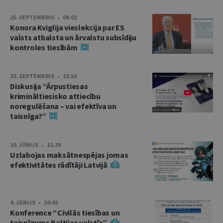
25. SEPTEMBRIS • 08:02
Konora Kviglija vieslekcija par ES
valsts atbalsta un ārvalstu subsīdiju
kontroles tiesībām
23. SEPTEMBRIS • 13:58
Diskusija “Ārpustiesas
krimināltiesisko attiecību
noregulēšana – vai efektīva un
taisnīga?”
10. JŪNIJS • 11:39
Uzlabojas maksātnespējas jomas
efektivitātes rādītāji Latvijā
4. JŪNIJS • 10:42
Konference “Civilās tiesības un
taisnīgums Baltijas valstīs”