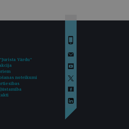
"Jurista Vārdu"
kcija
oriem
ošanas noteikumi
rtiesības
kļūstamība
akti