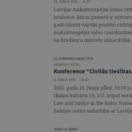
10. JŪNIJS 2025 • 11:39
Latvijas maksātnespējas jomas attī
tendence, kuras pamatā ir uzsvars u
gadā fiksēti vairāki pozitīvi rādīt
maksātnespējas vides caurskatāmī
un kreditoru interešu aizsardzībā. 
LU JURIDISKĀ FAKULTĀTE
JAUNUMI / AFIŠA
Konference “Civilās tiesības
4. JŪNIJS 2025 • 10:42
2025. gada 18. jūnija plkst. 10.00 L
(Raiņa bulvāris 19, 153. telpa) nor
Law and Justice in the Baltic State
Baltijas centrs sadarbībā ar Latvijas
JURISTA VĀRDS