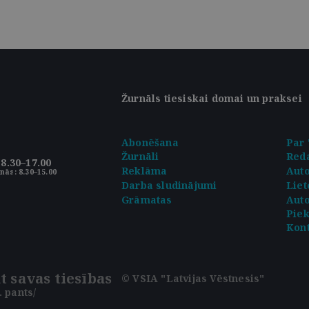
Žurnāls tiesiskai domai un praksei
Abonēšana
Par 
Žurnāli
Reda
8.30–17.00
Reklāma
Aut
nās: 8.30–15.00
Darba sludinājumi
Liet
Grāmatas
Auto
Pie
Kont
t savas tiesības
© VSIA "Latvijas Vēstnesis"
 pants/