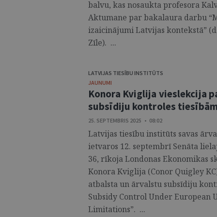
balvu, kas nosaukta profesora Kal
Aktumane par bakalaura darbu “M
izaicinājumi Latvijas kontekstā” (
Zīle). ...
LATVIJAS TIESĪBU INSTITŪTS
JAUNUMI
Konora Kviglija vieslekcija p
subsīdiju kontroles tiesībā
25. SEPTEMBRIS 2025 • 08:02
Latvijas tiesību institūts savas ā
ietvaros 12. septembrī Senāta lielaj
36, rīkoja Londonas Ekonomikas s
Konora Kviglija (Conor Quigley KC)
atbalsta un ārvalstu subsīdiju kon
Subsidy Control Under European 
Limitations”. ...