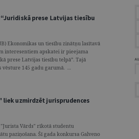
“Juridiskā prese Latvijas tiesību
NB) Ekonomikas un tiesību zinātņu lasītavā
rim interesentiem apskatei ir pieejama
ā prese Latvijas tiesību telpā”. Tajā
A
s vēsture 145 gadu garumā. ...
" liek uzmirdzēt jurisprudences
 "Jurista Vārds" rīkotā studentu
ātu paziņošana. Šī gada konkursa Galveno