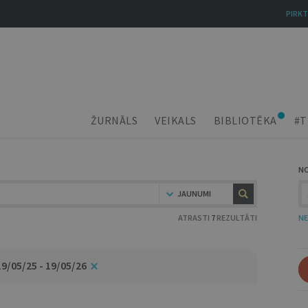
PIRKT
ŽURNĀLS
VEIKALS
BIBLIOTĒKA
#T
N
JAUNUMI
ATRASTI
7
REZULTĀTI
NE
19/05/25 - 19/05/26