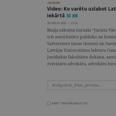
JAUNUMI
Video: Ko varētu uzlabot La
iekārtā
1
29. MAIJS 2025 • 13:21
Maija sākumā žurnāla “Jurista Vārd
trīs autoritatīvu publisko un konst
Satversmes tiesas tiesnesi un Saeim
Latvijas Universitātes lektoru Gun
Juridiskās fakultātes dekānu, asoc
zvērinātu advokātu, advokātu biroj
RĀDĪT TIKAI VIRSRAKSTUS