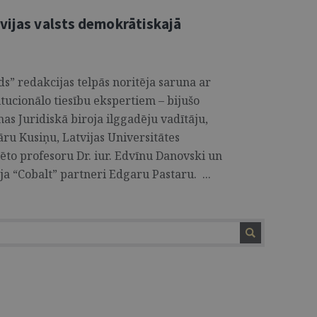
tvijas valsts demokrātiskajā
s” redakcijas telpās noritēja saruna ar
itucionālo tiesību ekspertiem – bijušo
as Juridiskā biroja ilggadēju vadītāju,
āru Kusiņu, Latvijas Universitātes
iēto profesoru Dr. iur. Edvīnu Danovski un
a “Cobalt” partneri Edgaru Pastaru. ...