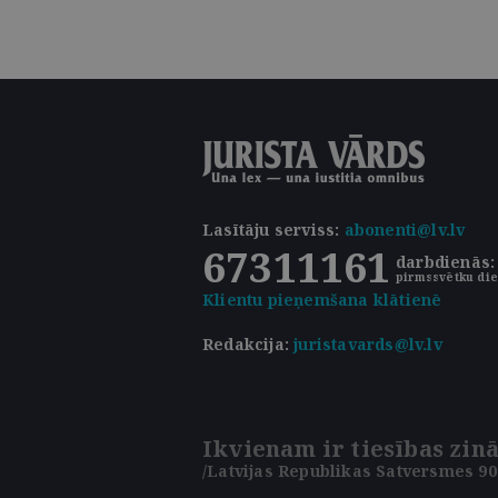
Lasītāju serviss
:
abonenti@lv.lv
67311161
darbdienās: 
pirmssvētku die
Klientu pieņemšana klātienē
Redakcija:
juristavards@lv.lv
Ikvienam ir tiesības zinā
/Latvijas Republikas Satversmes 90.