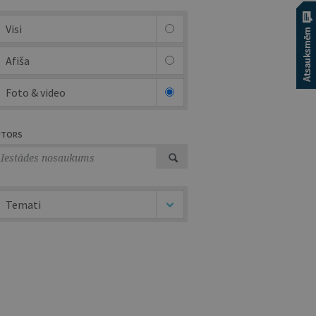
Visi
Afiša
Foto & video
UTORS
Temati