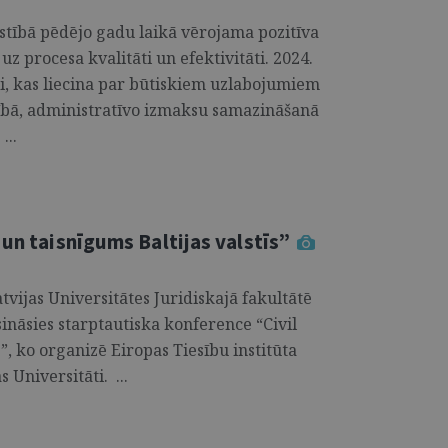
stībā pēdējo gadu laikā vērojama pozitīva
z procesa kvalitāti un efektivitāti. 2024.
āji, kas liecina par būtiskiem uzlabojumiem
bā, administratīvo izmaksu samazināšanā
...
 un taisnīgums Baltijas valstīs”
atvijas Universitātes Juridiskajā fakultātē
isināsies starptautiska konference “Civil
s”, ko organizē Eiropas Tiesību institūta
 Universitāti. ...