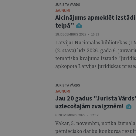
JURISTA VĀRDS
JAUNUMI
Aicinājums apmeklēt izstādi 
telpā”
18. DECEMBRIS 2025 • 15:33
Latvijas Nacionālās bibliotēkas (L
(2. stāvā) līdz 2026. gada 6. janvā
tematiska krājuma izstāde “Juridisk
apkopota Latvijas juridiskās prese
JURISTA VĀRDS
JAUNUMI
Jau 20 gadus "Jurista Vārds
uzlecošajām zvaigznēm!
6. NOVEMBRIS 2025 • 12:32
Vakar, 5. novembrī, notika žurnāla
pētniecisko darbu konkursa rezult