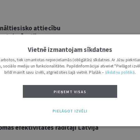
nāltiesisko attiecību
un taisnīga?”
Vietnē izmantojam sīkdatnes
darbības 20 gadus un Latvijas Republikas
i darbotos, tiek izmantotas nepieciešamās (obligātās) sīkdatnes. Ar Jūsu piekriša
 “Jurista Vārds” un prokuratūra aicina
kas, sociālo mediju un funkcionalitātes. Papildinformācijai atveriet "Pielāgot izvēl
kot līdzi ekspertu diskusijai “Ārpustiesas
brīdī mainīt savu izvēli, atgriežoties šajā vietnē. Plašāk –
sīkdatņu politikā
.
šana – vai efektīva un taisnīga?”.
ību eksperte prof. Dr. iur. Kristīne
PIEŅEMT VISAS
PIELĀGOT IZVĒLI
mas efektivitātes rādītāji Latvijā