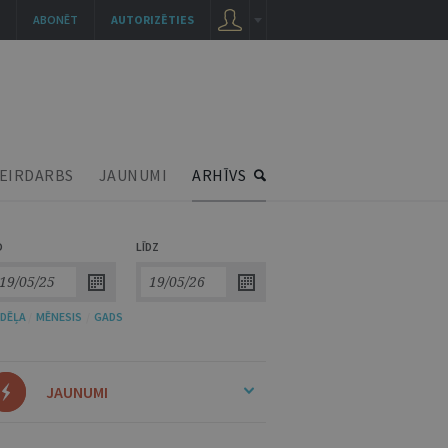
ABONĒT
AUTORIZĒTIES
EIRDARBS
JAUNUMI
ARHĪVS
O
LĪDZ
DĒĻA
/
MĒNESIS
/
GADS
JAUNUMI