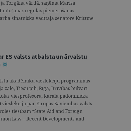
vja Torgāna vārdā, saņēma Marisa
antošanas regulas piemērošanas
darba zinātniskā vadītāja senatore Kristīne
ar ES valsts atbalsta un ārvalstu
m
rvalstu akadēmiķu vieslekciju programmas
ā zālē, Tiesu pilī, Rīgā, Brīvības bulvārī
kolas viesprofesora, karaļa padomnieka
 vieslekciju par Eiropas Savienības valsts
troles tiesībām “State Aid and Foreign
Union Law – Recent Developments and