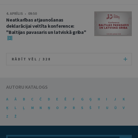
4. APRĪLIS • 09:50
Neatkarības atjaunošanas
deklarācijai veltīta konference:
"Baltijas pavasaris un latviskā griba"
RĀDĪT VĒL /
328
AUTORU KATALOGS
A
Ā
B
C
Č
D
E
Ē
F
G
Ģ
H
I
J
K
Ķ
L
Ļ
M
N
Ņ
O
P
R
S
Š
T
U
Ū
V
Z
Ž