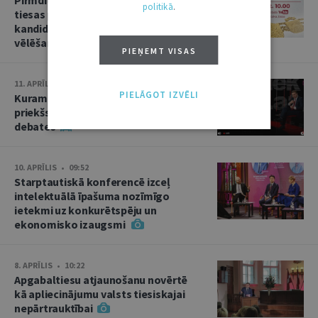
politikā
.
tiesas priekšsēdētāja amata
kandidāta izvirzīšana un divas
vēlēšanas
PIEŅEMT VISAS
11. APRĪLIS • 15:02
PIELĀGOT IZVĒLI
Kuram jābūt Augstākās tiesas
priekšsēdētājam? Kandidātu
debates
10. APRĪLIS • 09:52
Starptautiskā konferencē izceļ
intelektuālā īpašuma nozīmīgo
ietekmi uz konkurētspēju un
ekonomisko izaugsmi
8. APRĪLIS • 10:22
Apgabaltiesu atjaunošanu novērtē
kā apliecinājumu valsts tiesiskajai
nepārtrauktībai