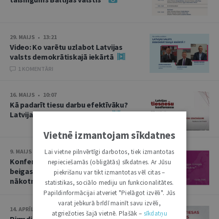
29. MAIJS • 13:21
Video: Ko varētu uzlabot Latvijas
valsts demokrātiskajā iekārtā
1 KOMENTĀRI
16. MAIJS • 10:07
Kā padarīt tiesu darbu efektīvāku?
Latvijas tiesnešu konference
Vietnē izmantojam sīkdatnes
Lai vietne pilnvērtīgi darbotos, tiek izmantotas
9. MAIJS • 13:50
Konference “Otrā pasaules kara
nepieciešamās (obligātās) sīkdatnes. Ar Jūsu
beigas Eiropā un Baltija: nolaupītā
piekrišanu var tikt izmantotas vēl citas –
nākotne”
statistikas, sociālo mediju un funkcionalitātes.
Papildinformācijai atveriet "Pielāgot izvēli". Jūs
varat jebkurā brīdī mainīt savu izvēli,
14. APRĪLIS • 10:13
atgriežoties šajā vietnē. Plašāk –
sīkdatņu
Pirmdien plēnumā – Augstākās