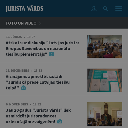
FOTO UN VIDEO
15. JŪNIJS • 15:07
Atskats uz diskusiju "Latvijas jurists:
Eiropas Savienības un nacionālo
tiesību piemērotājs"
18. DECEMBRIS • 15:33
Aicinājums apmeklēt izstādi
“Juridiskā prese Latvijas tiesību
telpā”
6. NOVEMBRIS • 12:32
Jau 20 gadus "Jurista Vārds" liek
uzmirdzēt jurisprudences
uzlecošajām zvaigznēm!