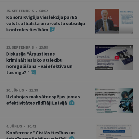
25. SEPTEMBRIS • 08:02
Konora Kviglija vieslekcija par ES
valsts atbalsta un ārvalstu subsīdiju
kontroles tiesībām
23. SEPTEMBRIS • 13:58
Diskusija “Ārpustiesas
krimināltiesisko attiecību
noregulēšana – vai efektīva un
taisnīga?”
10. JŪNIJS • 11:39
Uzlabojas maksātnespējas jomas
efektivitātes rādītāji Latvijā
4. JŪNIJS • 10:42
Konference “Civilās tiesības un
taisnīgums Baltijas valstīs”