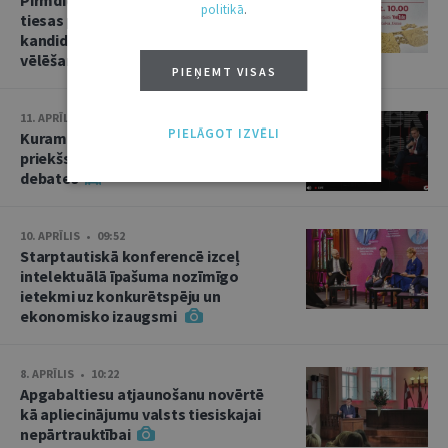
politikā
.
tiesas priekšsēdētāja amata
kandidāta izvirzīšana un divas
vēlēšanas
PIEŅEMT VISAS
11. APRĪLIS • 15:02
PIELĀGOT IZVĒLI
Kuram jābūt Augstākās tiesas
priekšsēdētājam? Kandidātu
debates
10. APRĪLIS • 09:52
Starptautiskā konferencē izceļ
intelektuālā īpašuma nozīmīgo
ietekmi uz konkurētspēju un
ekonomisko izaugsmi
8. APRĪLIS • 10:22
Apgabaltiesu atjaunošanu novērtē
kā apliecinājumu valsts tiesiskajai
nepārtrauktībai