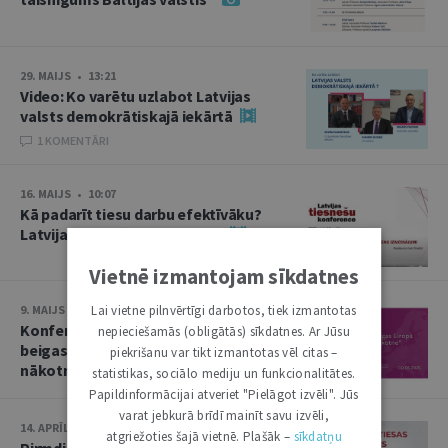
29. MAIJS • 13:21
Video: Ko varētu uzlabot Latvijas
valsts demokrātiskajā iekārtā
1 KOMENTĀRI
16. MAIJS • 10:07
Kā padarīt tiesu darbu efektīvāku?
Latvijas tiesnešu konference
Vietnē izmantojam sīkdatnes
Lai vietne pilnvērtīgi darbotos, tiek izmantotas
9. MAIJS • 13:50
Konference “Otrā pasaules kara
nepieciešamās (obligātās) sīkdatnes. Ar Jūsu
beigas Eiropā un Baltija: nolaupītā
piekrišanu var tikt izmantotas vēl citas –
nākotne”
statistikas, sociālo mediju un funkcionalitātes.
Papildinformācijai atveriet "Pielāgot izvēli". Jūs
varat jebkurā brīdī mainīt savu izvēli,
14. APRĪLIS • 10:13
atgriežoties šajā vietnē. Plašāk –
sīkdatņu
Pirmdien plēnumā – Augstākās