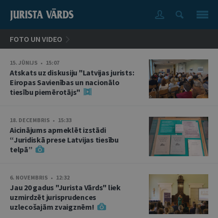
FOTO UN VIDEO
15. JŪNIJS • 15:07
Atskats uz diskusiju "Latvijas jurists:
Eiropas Savienības un nacionālo
tiesību piemērotājs"
18. DECEMBRIS • 15:33
Aicinājums apmeklēt izstādi
“Juridiskā prese Latvijas tiesību
telpā”
6. NOVEMBRIS • 12:32
Jau 20 gadus "Jurista Vārds" liek
uzmirdzēt jurisprudences
uzlecošajām zvaigznēm!