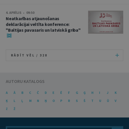
4. APRĪLIS • 09:50
Neatkarības atjaunošanas
deklarācijai veltīta konference:
"Baltijas pavasaris un latviskā griba"
RĀDĪT VĒL /
328
AUTORU KATALOGS
A
Ā
B
C
Č
D
E
Ē
F
G
Ģ
H
I
J
K
Ķ
L
Ļ
M
N
Ņ
O
P
R
S
Š
T
U
Ū
V
Z
Ž