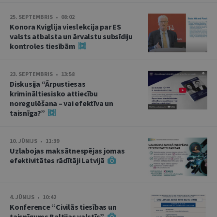
25. SEPTEMBRIS • 08:02
Konora Kviglija vieslekcija par ES
valsts atbalsta un ārvalstu subsīdiju
kontroles tiesībām
23. SEPTEMBRIS • 13:58
Diskusija “Ārpustiesas
krimināltiesisko attiecību
noregulēšana – vai efektīva un
taisnīga?”
10. JŪNIJS • 11:39
Uzlabojas maksātnespējas jomas
efektivitātes rādītāji Latvijā
4. JŪNIJS • 10:42
Konference “Civilās tiesības un
taisnīgums Baltijas valstīs”