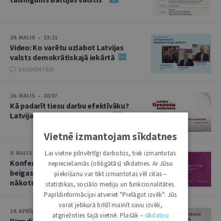
29. MAIJS • 13:21
Video: Ko varētu uzlabot Latvijas
valsts demokrātiskajā iekārtā
1 KOMENTĀRI
16. MAIJS • 10:07
Kā padarīt tiesu darbu efektīvāku?
Latvijas tiesnešu konference
Vietnē izmantojam sīkdatnes
Lai vietne pilnvērtīgi darbotos, tiek izmantotas
9. MAIJS • 13:50
Konference “Otrā pasaules kara
nepieciešamās (obligātās) sīkdatnes. Ar Jūsu
beigas Eiropā un Baltija: nolaupītā
piekrišanu var tikt izmantotas vēl citas –
nākotne”
statistikas, sociālo mediju un funkcionalitātes.
Papildinformācijai atveriet "Pielāgot izvēli". Jūs
varat jebkurā brīdī mainīt savu izvēli,
14. APRĪLIS • 10:13
atgriežoties šajā vietnē. Plašāk –
sīkdatņu
Pirmdien plēnumā – Augstākās