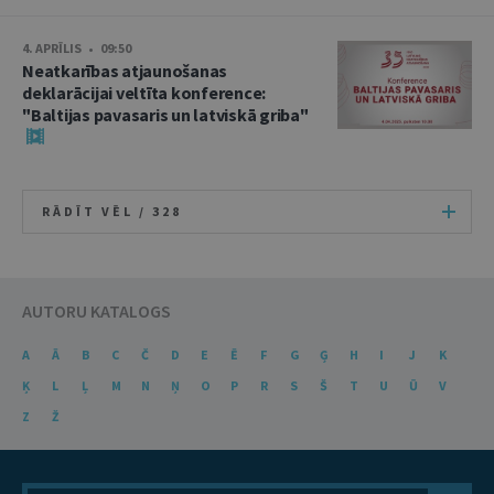
4. APRĪLIS • 09:50
Neatkarības atjaunošanas
deklarācijai veltīta konference:
"Baltijas pavasaris un latviskā griba"
RĀDĪT VĒL /
328
AUTORU KATALOGS
A
Ā
B
C
Č
D
E
Ē
F
G
Ģ
H
I
J
K
Ķ
L
Ļ
M
N
Ņ
O
P
R
S
Š
T
U
Ū
V
Z
Ž