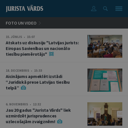
FOTO UN VIDEO
15. JŪNIJS • 15:07
Atskats uz diskusiju "Latvijas jurists:
Eiropas Savienības un nacionālo
tiesību piemērotājs"
18. DECEMBRIS • 15:33
Aicinājums apmeklēt izstādi
“Juridiskā prese Latvijas tiesību
telpā”
6. NOVEMBRIS • 12:32
Jau 20 gadus "Jurista Vārds" liek
uzmirdzēt jurisprudences
uzlecošajām zvaigznēm!