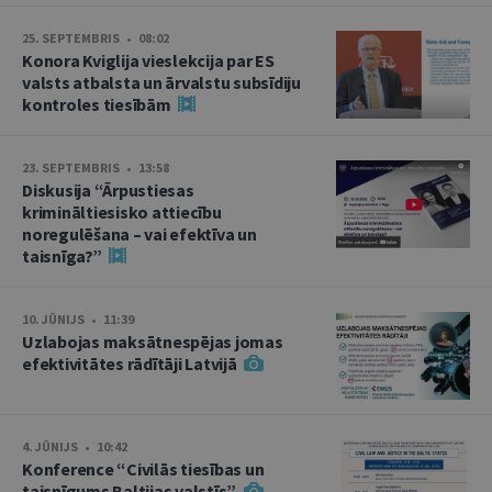
25. SEPTEMBRIS • 08:02
Konora Kviglija vieslekcija par ES
valsts atbalsta un ārvalstu subsīdiju
kontroles tiesībām
23. SEPTEMBRIS • 13:58
Diskusija “Ārpustiesas
krimināltiesisko attiecību
noregulēšana – vai efektīva un
taisnīga?”
10. JŪNIJS • 11:39
Uzlabojas maksātnespējas jomas
efektivitātes rādītāji Latvijā
4. JŪNIJS • 10:42
Konference “Civilās tiesības un
taisnīgums Baltijas valstīs”