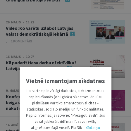
29. MAIJS • 13:21
Video: Ko varētu uzlabot Latvijas
valsts demokrātiskajā iekārtā
1 KOMENTĀRI
16. MAIJS • 10:07
Kā padarīt tiesu darbu efektīvāku?
Latvijas tiesnešu konference
Vietnē izmantojam sīkdatnes
Lai vietne pilnvērtīgi darbotos, tiek izmantotas
9. MAIJS • 13:50
Konference “Otrā pasaules kara
nepieciešamās (obligātās) sīkdatnes. Ar Jūsu
beigas Eiropā un Baltija: nolaupītā
piekrišanu var tikt izmantotas vēl citas –
nākotne”
statistikas, sociālo mediju un funkcionalitātes.
Papildinformācijai atveriet "Pielāgot izvēli". Jūs
varat jebkurā brīdī mainīt savu izvēli,
14. APRĪLIS • 10:13
atgriežoties šajā vietnē. Plašāk –
sīkdatņu
Pirmdien plēnumā – Augstākās