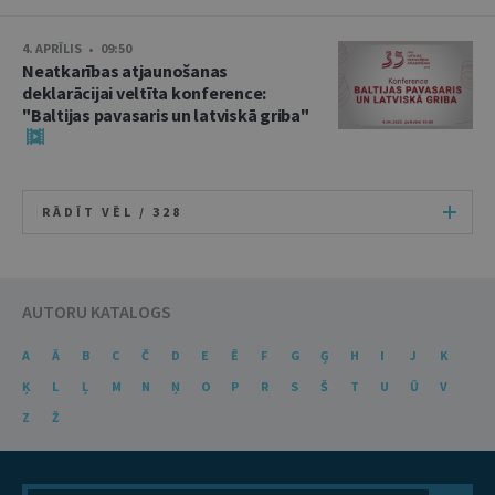
4. APRĪLIS • 09:50
Neatkarības atjaunošanas
deklarācijai veltīta konference:
"Baltijas pavasaris un latviskā griba"
RĀDĪT VĒL /
328
AUTORU KATALOGS
A
Ā
B
C
Č
D
E
Ē
F
G
Ģ
H
I
J
K
Ķ
L
Ļ
M
N
Ņ
O
P
R
S
Š
T
U
Ū
V
Z
Ž