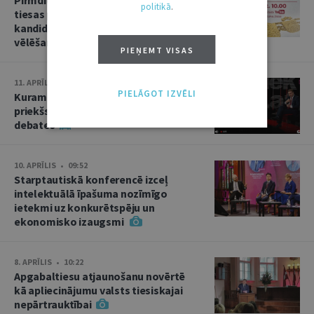
politikā
.
tiesas priekšsēdētāja amata
kandidāta izvirzīšana un divas
vēlēšanas
PIEŅEMT VISAS
11. APRĪLIS • 15:02
PIELĀGOT IZVĒLI
Kuram jābūt Augstākās tiesas
priekšsēdētājam? Kandidātu
debates
10. APRĪLIS • 09:52
Starptautiskā konferencē izceļ
intelektuālā īpašuma nozīmīgo
ietekmi uz konkurētspēju un
ekonomisko izaugsmi
8. APRĪLIS • 10:22
Apgabaltiesu atjaunošanu novērtē
kā apliecinājumu valsts tiesiskajai
nepārtrauktībai