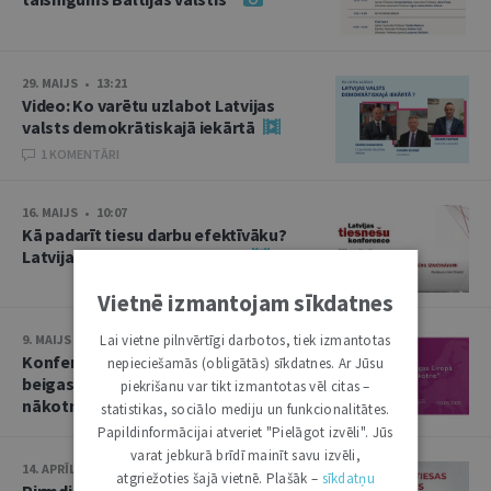
29. MAIJS • 13:21
Video: Ko varētu uzlabot Latvijas
valsts demokrātiskajā iekārtā
1 KOMENTĀRI
16. MAIJS • 10:07
Kā padarīt tiesu darbu efektīvāku?
Latvijas tiesnešu konference
Vietnē izmantojam sīkdatnes
Lai vietne pilnvērtīgi darbotos, tiek izmantotas
9. MAIJS • 13:50
Konference “Otrā pasaules kara
nepieciešamās (obligātās) sīkdatnes. Ar Jūsu
beigas Eiropā un Baltija: nolaupītā
piekrišanu var tikt izmantotas vēl citas –
nākotne”
statistikas, sociālo mediju un funkcionalitātes.
Papildinformācijai atveriet "Pielāgot izvēli". Jūs
varat jebkurā brīdī mainīt savu izvēli,
14. APRĪLIS • 10:13
atgriežoties šajā vietnē. Plašāk –
sīkdatņu
Pirmdien plēnumā – Augstākās