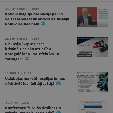
25. SEPTEMBRIS • 08:02
Konora Kviglija vieslekcija par ES
valsts atbalsta un ārvalstu subsīdiju
kontroles tiesībām
23. SEPTEMBRIS • 13:58
Diskusija “Ārpustiesas
krimināltiesisko attiecību
noregulēšana – vai efektīva un
taisnīga?”
10. JŪNIJS • 11:39
Uzlabojas maksātnespējas jomas
efektivitātes rādītāji Latvijā
4. JŪNIJS • 10:42
Konference “Civilās tiesības un
taisnīgums Baltijas valstīs”