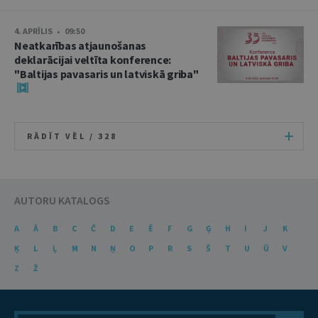
4. APRĪLIS • 09:50
Neatkarības atjaunošanas
deklarācijai veltīta konference:
"Baltijas pavasaris un latviskā griba"
RĀDĪT VĒL /
328
AUTORU KATALOGS
A
Ā
B
C
Č
D
E
Ē
F
G
Ģ
H
I
J
K
Ķ
L
Ļ
M
N
Ņ
O
P
R
S
Š
T
U
Ū
V
Z
Ž