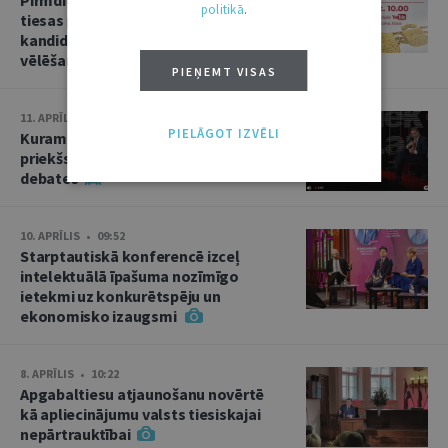
politikā
.
tiesas priekšsēdētāja amata
kandidāta izvirzīšana un divas
vēlēšanas
PIEŅEMT VISAS
11. APRĪLIS • 15:02
PIELĀGOT IZVĒLI
Kuram jābūt Augstākās tiesas
priekšsēdētājam? Kandidātu
debates
10. APRĪLIS • 09:52
Starptautiskā konferencē izceļ
intelektuālā īpašuma nozīmīgo
ietekmi uz konkurētspēju un
ekonomisko izaugsmi
8. APRĪLIS • 10:22
Apgabaltiesu atjaunošanu novērtē
kā apliecinājumu valsts tiesiskajai
nepārtrauktībai