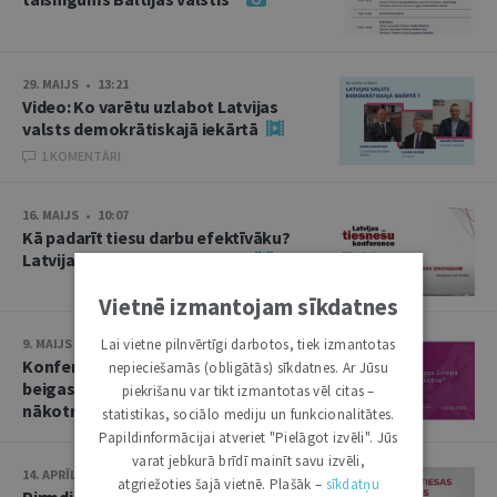
29. MAIJS • 13:21
Video: Ko varētu uzlabot Latvijas
valsts demokrātiskajā iekārtā
1 KOMENTĀRI
16. MAIJS • 10:07
Kā padarīt tiesu darbu efektīvāku?
Latvijas tiesnešu konference
Vietnē izmantojam sīkdatnes
Lai vietne pilnvērtīgi darbotos, tiek izmantotas
9. MAIJS • 13:50
Konference “Otrā pasaules kara
nepieciešamās (obligātās) sīkdatnes. Ar Jūsu
beigas Eiropā un Baltija: nolaupītā
piekrišanu var tikt izmantotas vēl citas –
nākotne”
statistikas, sociālo mediju un funkcionalitātes.
Papildinformācijai atveriet "Pielāgot izvēli". Jūs
varat jebkurā brīdī mainīt savu izvēli,
14. APRĪLIS • 10:13
atgriežoties šajā vietnē. Plašāk –
sīkdatņu
Pirmdien plēnumā – Augstākās