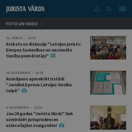
FOTO UN VIDEO
15. JŪNIJS • 15:07
Atskats uz diskusiju "Latvijas jurists:
Eiropas Savienības un nacionālo
tiesību piemērotājs"
18. DECEMBRIS • 15:33
Aicinājums apmeklēt izstādi
“Juridiskā prese Latvijas tiesību
telpā”
6. NOVEMBRIS • 12:32
Jau 20 gadus "Jurista Vārds" liek
uzmirdzēt jurisprudences
uzlecošajām zvaigznēm!