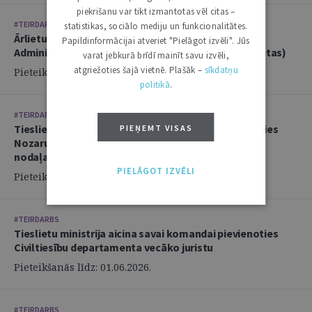
piekrišanu var tikt izmantotas vēl citas –
#TEIRDARBS
statistikas, sociālo mediju un funkcionalitātes.
Ārlietu ministrija aicina savā komandā pievienoties
Papildinformācijai atveriet "Pielāgot izvēli". Jūs
Administratīvi tiesiskās nodaļas juristu (2 amata vietas)
varat jebkurā brīdī mainīt savu izvēli,
atgriežoties šajā vietnē. Plašāk –
sīkdatņu
Pieteikšanās līdz: 14.06.2026.
politikā
.
#TEIRDARBS
Tieslietu ministrija aicina savai komandai pievienoties
PIEŅEMT VISAS
Nozaru politikas departamenta Politikas izstrādes
nodaļas juristu
PIELĀGOT IZVĒLI
Pieteikšanās līdz: 02.06.2026.
#TEIRDARBS
Tieslietu ministrija aicina savai komandai pievienoties
Civiltiesību departamenta vecāko juristu
Pieteikšanās līdz: 01.06.2026.
#TEIRDARBS