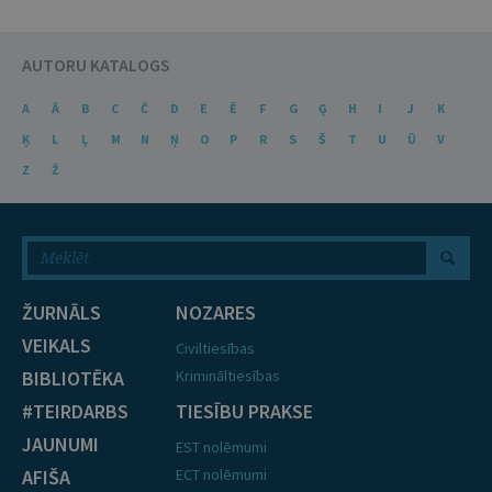
AUTORU KATALOGS
A
Ā
B
C
Č
D
E
Ē
F
G
Ģ
H
I
J
K
Ķ
L
Ļ
M
N
Ņ
O
P
R
S
Š
T
U
Ū
V
Z
Ž
ŽURNĀLS
NOZARES
VEIKALS
Civiltiesības
BIBLIOTĒKA
Krimināltiesības
#TEIRDARBS
TIESĪBU PRAKSE
JAUNUMI
EST nolēmumi
AFIŠA
ECT nolēmumi