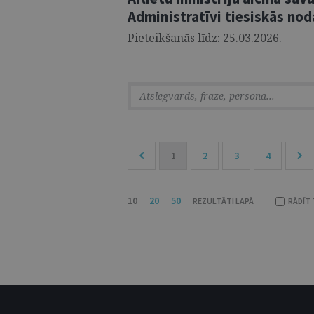
Administratīvi tiesiskās nod
Pieteikšanās līdz: 25.03.2026.
1
2
3
4
10
20
50
REZULTĀTI LAPĀ
RĀDĪT 