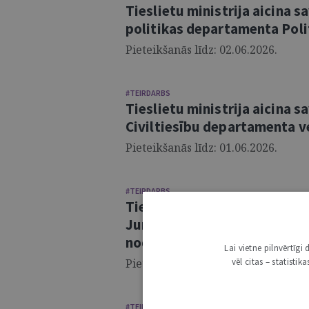
Tieslietu ministrija aicina 
politikas departamenta Polit
Pieteikšanās līdz: 02.06.2026.
#TEIRDARBS
Tieslietu ministrija aicina 
Civiltiesību departamenta v
Pieteikšanās līdz: 01.06.2026.
#TEIRDARBS
Tieslietu ministrija aicina 
Juridiskā departamenta Jur
nodaļas juristu
Lai vietne pilnvērtīg
Pieteikšanās līdz: 08.05.2026.
vēl citas – statisti
#TEIRDARBS