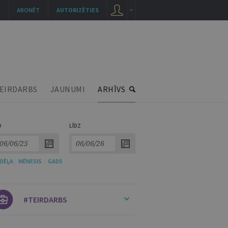
ABONĒT
AUTORIZĒTIES
EIRDARBS
JAUNUMI
ARHĪVS
O
LĪDZ
DĒĻA
/
MĒNESIS
/
GADS
#TEIRDARBS