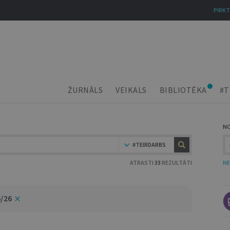
PIRKT
ŽURNĀLS
VEIKALS
BIBLIOTĒKA
#T
N
#TEIRDARBS
ATRASTI
33
REZULTĀTI
NE
6/26