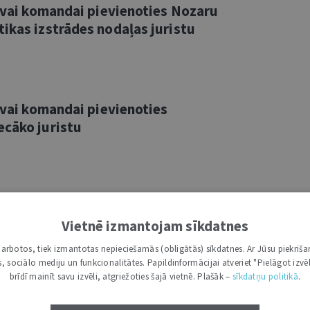
savai komandai pievienoties Nozaru
ikas izstrādes nodaļas juristu
savai komandai pievienoties
ecāko juristu
savai komandai pievienoties
ista eksāmena nodrošināšanas
Vietnē izmantojam sīkdatnes
i darbotos, tiek izmantotas nepieciešamās (obligātās) sīkdatnes. Ar Jūsu piekriša
kas, sociālo mediju un funkcionalitātes. Papildinformācijai atveriet "Pielāgot izvēl
brīdī mainīt savu izvēli, atgriežoties šajā vietnē. Plašāk –
sīkdatņu politikā
.