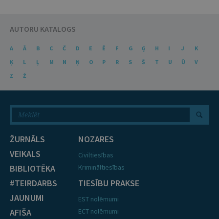
AUTORU KATALOGS
A
Ā
B
C
Č
D
E
Ē
F
G
Ģ
H
I
J
K
Ķ
L
Ļ
M
N
Ņ
O
P
R
S
Š
T
U
Ū
V
Z
Ž
ŽURNĀLS
NOZARES
VEIKALS
Civiltiesības
BIBLIOTĒKA
Krimināltiesības
#TEIRDARBS
TIESĪBU PRAKSE
JAUNUMI
EST nolēmumi
AFIŠA
ECT nolēmumi