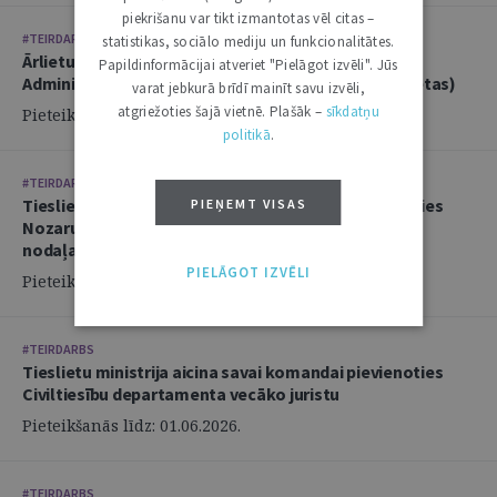
piekrišanu var tikt izmantotas vēl citas –
#TEIRDARBS
statistikas, sociālo mediju un funkcionalitātes.
Ārlietu ministrija aicina savā komandā pievienoties
Papildinformācijai atveriet "Pielāgot izvēli". Jūs
Administratīvi tiesiskās nodaļas juristu (2 amata vietas)
varat jebkurā brīdī mainīt savu izvēli,
atgriežoties šajā vietnē. Plašāk –
sīkdatņu
Pieteikšanās līdz: 14.06.2026.
politikā
.
#TEIRDARBS
Tieslietu ministrija aicina savai komandai pievienoties
PIEŅEMT VISAS
Nozaru politikas departamenta Politikas izstrādes
nodaļas juristu
PIELĀGOT IZVĒLI
Pieteikšanās līdz: 02.06.2026.
#TEIRDARBS
Tieslietu ministrija aicina savai komandai pievienoties
Civiltiesību departamenta vecāko juristu
Pieteikšanās līdz: 01.06.2026.
#TEIRDARBS