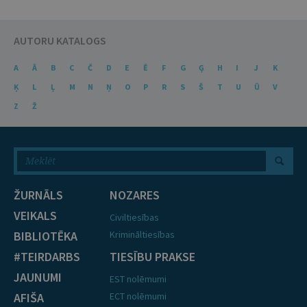
AUTORU KATALOGS
A
Ā
B
C
Č
D
E
Ē
F
G
Ģ
H
I
J
K
Ķ
L
Ļ
M
N
Ņ
O
P
R
S
Š
T
U
Ū
V
Z
Ž
ŽURNĀLS
NOZARES
VEIKALS
Civiltiesības
BIBLIOTĒKA
Krimināltiesības
#TEIRDARBS
TIESĪBU PRAKSE
JAUNUMI
EST nolēmumi
AFIŠA
ECT nolēmumi