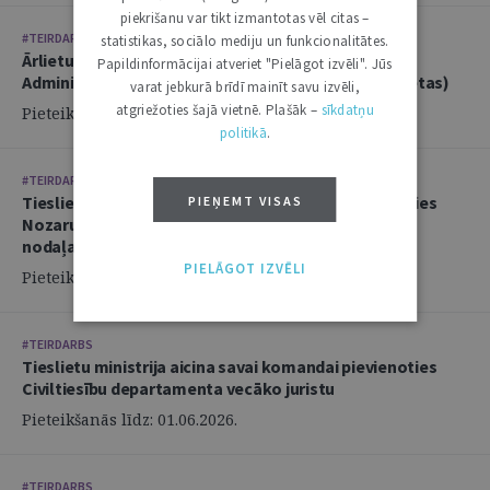
piekrišanu var tikt izmantotas vēl citas –
#TEIRDARBS
statistikas, sociālo mediju un funkcionalitātes.
Ārlietu ministrija aicina savā komandā pievienoties
Papildinformācijai atveriet "Pielāgot izvēli". Jūs
Administratīvi tiesiskās nodaļas juristu (2 amata vietas)
varat jebkurā brīdī mainīt savu izvēli,
atgriežoties šajā vietnē. Plašāk –
sīkdatņu
Pieteikšanās līdz: 14.06.2026.
politikā
.
#TEIRDARBS
Tieslietu ministrija aicina savai komandai pievienoties
PIEŅEMT VISAS
Nozaru politikas departamenta Politikas izstrādes
nodaļas juristu
PIELĀGOT IZVĒLI
Pieteikšanās līdz: 02.06.2026.
#TEIRDARBS
Tieslietu ministrija aicina savai komandai pievienoties
Civiltiesību departamenta vecāko juristu
Pieteikšanās līdz: 01.06.2026.
#TEIRDARBS