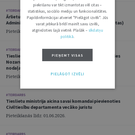
piekrišanu var tikt izmantotas vēl citas –
#TEIRDARBS
statistikas, sociālo mediju un funkcionalitātes.
Ārlietu ministrija aicina savā komandā pievienoties
Papildinformācijai atveriet "Pielāgot izvēli". Jūs
Administratīvi tiesiskās nodaļas juristu (2 amata vietas)
varat jebkurā brīdī mainīt savu izvēli,
atgriežoties šajā vietnē. Plašāk –
sīkdatņu
Pieteikšanās līdz: 14.06.2026.
politikā
.
#TEIRDARBS
Tieslietu ministrija aicina savai komandai pievienoties
PIEŅEMT VISAS
Nozaru politikas departamenta Politikas izstrādes
nodaļas juristu
PIELĀGOT IZVĒLI
Pieteikšanās līdz: 02.06.2026.
#TEIRDARBS
Tieslietu ministrija aicina savai komandai pievienoties
Civiltiesību departamenta vecāko juristu
Pieteikšanās līdz: 01.06.2026.
#TEIRDARBS