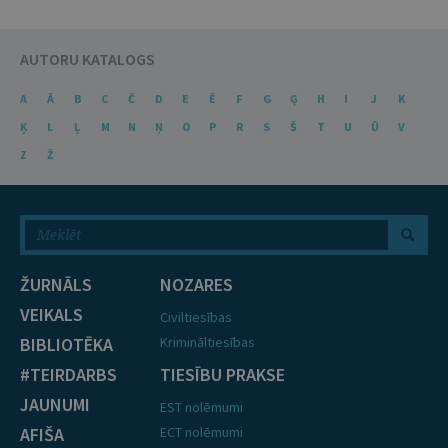
AUTORU KATALOGS
A
Ā
B
C
Č
D
E
Ē
F
G
Ģ
H
I
J
K
Ķ
L
Ļ
M
N
Ņ
O
P
R
S
Š
T
U
Ū
V
Z
Ž
ŽURNĀLS
NOZARES
VEIKALS
Civiltiesības
BIBLIOTĒKA
Krimināltiesības
#TEIRDARBS
TIESĪBU PRAKSE
JAUNUMI
EST nolēmumi
AFIŠA
ECT nolēmumi