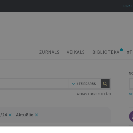
PIRKT
ŽURNĀLS
VEIKALS
BIBLIOTĒKA
#T
N
#TEIRDARBS
ATRASTI
0
REZULTĀTI
NE
9/24
Aktuālie