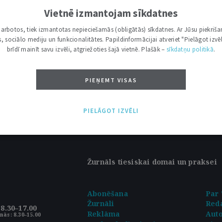
RASTS NEVIENS RAKSTS!
Vietnē izmantojam sīkdatnes
i darbotos, tiek izmantotas nepieciešamās (obligātās) sīkdatnes. Ar Jūsu piekriša
TĪTS PAREIZI.
kas, sociālo mediju un funkcionalitātes. Papildinformācijai atveriet "Pielāgot izvēl
brīdī mainīt savu izvēli, atgriežoties šajā vietnē. Plašāk –
sīkdatņu politikā
.
MEKLĒŠANAS LAUKS.
PIEŅEMT VISAS
PIELĀGOT IZVĒLI
Žurnāls tiesiskai domai un praksei
Abonēšana
Par 
Žurnāli
Reda
8.30–17.00
Reklāma
Aut
nās: 8.30–15.00