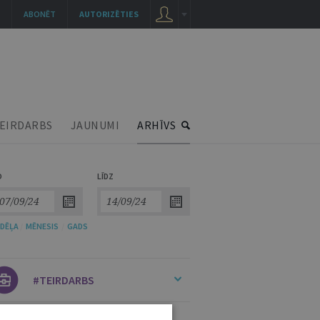
ABONĒT
AUTORIZĒTIES
EIRDARBS
JAUNUMI
ARHĪVS
O
LĪDZ
DĒĻA
/
MĒNESIS
/
GADS
#TEIRDARBS