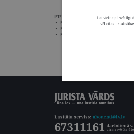
NAV AT
IETEIKUMI:
Lai vietne pilnvērtīg
PĀRLIECINIES, VAI ATSLĒGVĀRDS IR UZRAKS
vēl citas – statisti
PRECIZĒ MEKLĒŠANAS PIEPRASĪJUMU.
PĀRBAUDI, VAI IR IZVĒLĒTS ATBILSTOŠS 
Lasītāju serviss
:
abonenti@lv.lv
67311161
darbdienās: 
pirmssvētku die