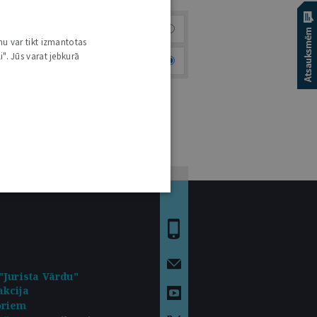
Visi
nu var tikt izmantotas
i". Jūs varat jebkurā
Aktuālie sludinājumi
"Jurista Vārdu"
kcija
oriem