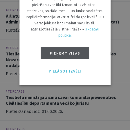
piekrišanu var tikt izmantotas vēl citas –
#TEIRDARBS
statistikas, sociālo mediju un funkcionalitātes.
Ārlietu ministrija aicina savā komandā pievienoties
Papildinformācijai atveriet "Pielāgot izvēli". Jūs
Administratīvi tiesiskās nodaļas juristu (2 amata vietas)
varat jebkurā brīdī mainīt savu izvēli,
atgriežoties šajā vietnē. Plašāk –
sīkdatņu
Pieteikšanās līdz: 14.06.2026.
politikā
.
#TEIRDARBS
Tieslietu ministrija aicina savai komandai pievienoties
PIEŅEMT VISAS
Nozaru politikas departamenta Politikas izstrādes
nodaļas juristu
PIELĀGOT IZVĒLI
Pieteikšanās līdz: 02.06.2026.
#TEIRDARBS
Tieslietu ministrija aicina savai komandai pievienoties
Civiltiesību departamenta vecāko juristu
Pieteikšanās līdz: 01.06.2026.
#TEIRDARBS