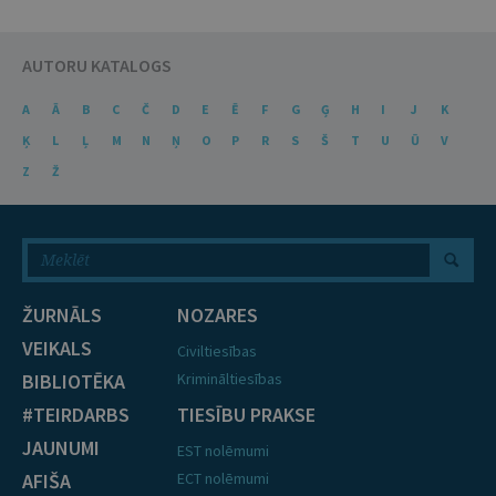
AUTORU KATALOGS
A
Ā
B
C
Č
D
E
Ē
F
G
Ģ
H
I
J
K
Ķ
L
Ļ
M
N
Ņ
O
P
R
S
Š
T
U
Ū
V
Z
Ž
ŽURNĀLS
NOZARES
VEIKALS
Civiltiesības
BIBLIOTĒKA
Krimināltiesības
#TEIRDARBS
TIESĪBU PRAKSE
JAUNUMI
EST nolēmumi
AFIŠA
ECT nolēmumi