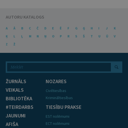
AUTORU KATALOGS
A
Ā
B
C
Č
D
E
Ē
F
G
Ģ
H
I
J
K
Ķ
L
Ļ
M
N
Ņ
O
P
R
S
Š
T
U
Ū
V
Z
Ž
ŽURNĀLS
NOZARES
VEIKALS
Civiltiesības
BIBLIOTĒKA
Krimināltiesības
#TEIRDARBS
TIESĪBU PRAKSE
JAUNUMI
EST nolēmumi
AFIŠA
ECT nolēmumi