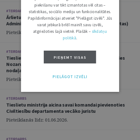
piekrišanu var tikt izmantotas vēl citas –
#TEIRDARBS
statistikas, sociālo mediju un funkcionalitātes.
Ārlietu ministrija aicina savā komandā pievienoties
Papildinformācijai atveriet "Pielāgot izvēli". Jūs
Administratīvi tiesiskās nodaļas juristu (2 amata vietas)
varat jebkurā brīdī mainīt savu izvēli,
atgriežoties šajā vietnē. Plašāk –
sīkdatņu
Pieteikšanās līdz: 14.06.2026.
politikā
.
#TEIRDARBS
Tieslietu ministrija aicina savai komandai pievienoties
PIEŅEMT VISAS
Nozaru politikas departamenta Politikas izstrādes
nodaļas juristu
PIELĀGOT IZVĒLI
Pieteikšanās līdz: 02.06.2026.
#TEIRDARBS
Tieslietu ministrija aicina savai komandai pievienoties
Civiltiesību departamenta vecāko juristu
Pieteikšanās līdz: 01.06.2026.
#TEIRDARBS