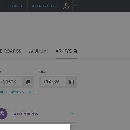
ABONĒT
AUTORIZĒTIES
EIRDARBS
JAUNUMI
ARHĪVS
O
LĪDZ
DĒĻA
/
MĒNESIS
/
GADS
#TEIRDARBS