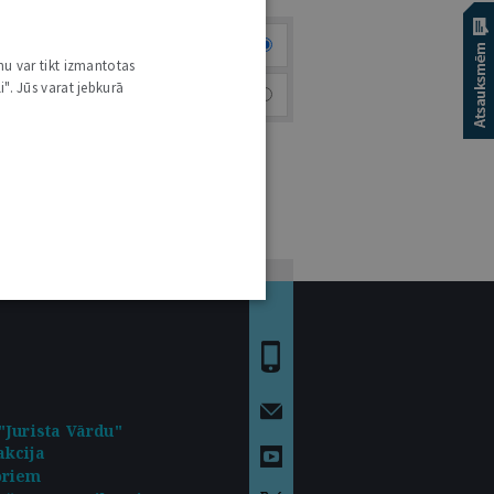
Visi
nu var tikt izmantotas
i". Jūs varat jebkurā
Aktuālie sludinājumi
"Jurista Vārdu"
kcija
oriem