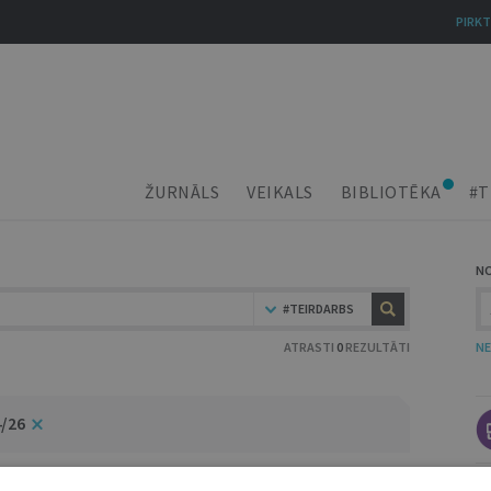
PIRKT
ŽURNĀLS
VEIKALS
BIBLIOTĒKA
#T
N
#TEIRDARBS
ATRASTI
0
REZULTĀTI
NE
4/26