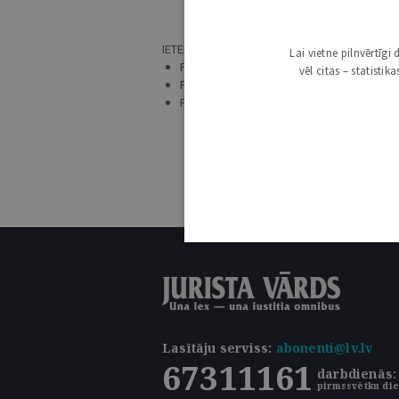
NAV AT
IETEIKUMI:
Lai vietne pilnvērtīg
PĀRLIECINIES, VAI ATSLĒGVĀRDS IR UZRAKS
vēl citas – statisti
PRECIZĒ MEKLĒŠANAS PIEPRASĪJUMU.
PĀRBAUDI, VAI IR IZVĒLĒTS ATBILSTOŠS 
Lasītāju serviss
:
abonenti@lv.lv
67311161
darbdienās: 
pirmssvētku die