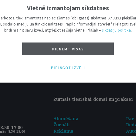
RASTS NEVIENS RAKSTS!
Vietnē izmantojam sīkdatnes
i darbotos, tiek izmantotas nepieciešamās (obligātās) sīkdatnes. Ar Jūsu piekriša
TĪTS PAREIZI.
kas, sociālo mediju un funkcionalitātes. Papildinformācijai atveriet "Pielāgot izvēl
brīdī mainīt savu izvēli, atgriežoties šajā vietnē. Plašāk –
sīkdatņu politikā
.
MEKLĒŠANAS LAUKS.
PIEŅEMT VISAS
PIELĀGOT IZVĒLI
Žurnāls tiesiskai domai un praksei
Abonēšana
Par 
Žurnāli
Reda
8.30–17.00
Reklāma
Aut
nās: 8.30–15.00