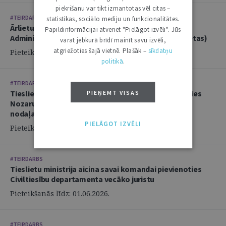
piekrišanu var tikt izmantotas vēl citas –
#TEIRDARBS
statistikas, sociālo mediju un funkcionalitātes.
Ārlietu ministrija aicina savā komandā pievienoties
Papildinformācijai atveriet "Pielāgot izvēli". Jūs
Administratīvi tiesiskās nodaļas juristu (2 amata vietas)
varat jebkurā brīdī mainīt savu izvēli,
atgriežoties šajā vietnē. Plašāk –
sīkdatņu
Pieteikšanās līdz: 14.06.2026.
politikā
.
#TEIRDARBS
Tieslietu ministrija aicina savai komandai pievienoties
PIEŅEMT VISAS
Nozaru politikas departamenta Politikas izstrādes
nodaļas juristu
PIELĀGOT IZVĒLI
Pieteikšanās līdz: 02.06.2026.
#TEIRDARBS
Tieslietu ministrija aicina savai komandai pievienoties
Civiltiesību departamenta vecāko juristu
Pieteikšanās līdz: 01.06.2026.
#TEIRDARBS