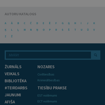
AUTORU KATALOGS
A
Ā
B
C
Č
D
E
Ē
F
G
Ģ
H
I
J
K
Ķ
L
Ļ
M
N
Ņ
O
P
R
S
Š
T
U
Ū
V
Z
Ž
ŽURNĀLS
NOZARES
VEIKALS
Civiltiesības
BIBLIOTĒKA
Krimināltiesības
#TEIRDARBS
TIESĪBU PRAKSE
JAUNUMI
EST nolēmumi
AFIŠA
ECT nolēmumi