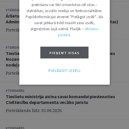
piekrišanu var tikt izmantotas vēl citas –
#TEIRDARBS
statistikas, sociālo mediju un funkcionalitātes.
Ārlietu ministrija aicina savā komandā pievienoties
Papildinformācijai atveriet "Pielāgot izvēli". Jūs
Administratīvi tiesiskās nodaļas juristu (2 amata vietas)
varat jebkurā brīdī mainīt savu izvēli,
atgriežoties šajā vietnē. Plašāk –
sīkdatņu
Pieteikšanās līdz: 14.06.2026.
politikā
.
#TEIRDARBS
Tieslietu ministrija aicina savai komandai pievienoties
PIEŅEMT VISAS
Nozaru politikas departamenta Politikas izstrādes
nodaļas juristu
PIELĀGOT IZVĒLI
Pieteikšanās līdz: 02.06.2026.
#TEIRDARBS
Tieslietu ministrija aicina savai komandai pievienoties
Civiltiesību departamenta vecāko juristu
Pieteikšanās līdz: 01.06.2026.
#TEIRDARBS