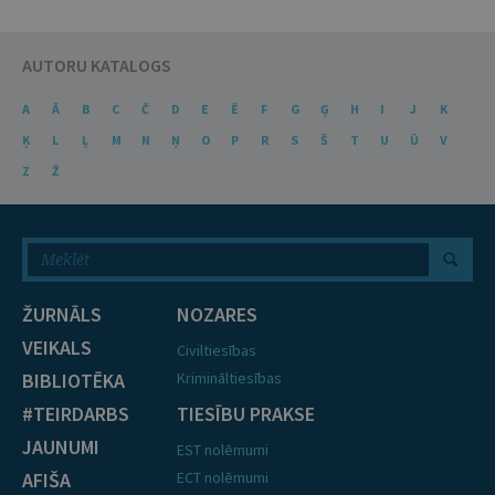
AUTORU KATALOGS
A
Ā
B
C
Č
D
E
Ē
F
G
Ģ
H
I
J
K
Ķ
L
Ļ
M
N
Ņ
O
P
R
S
Š
T
U
Ū
V
Z
Ž
ŽURNĀLS
NOZARES
VEIKALS
Civiltiesības
BIBLIOTĒKA
Krimināltiesības
#TEIRDARBS
TIESĪBU PRAKSE
JAUNUMI
EST nolēmumi
AFIŠA
ECT nolēmumi