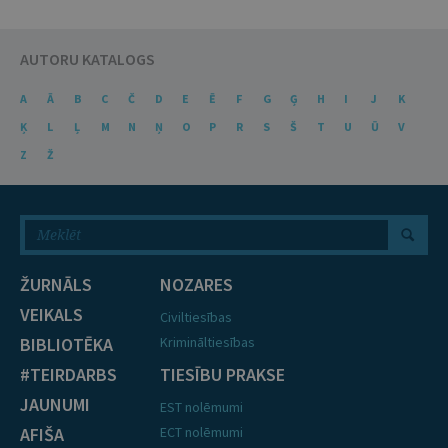
AUTORU KATALOGS
A
Ā
B
C
Č
D
E
Ē
F
G
Ģ
H
I
J
K
Ķ
L
Ļ
M
N
Ņ
O
P
R
S
Š
T
U
Ū
V
Z
Ž
ŽURNĀLS
NOZARES
VEIKALS
Civiltiesības
BIBLIOTĒKA
Krimināltiesības
#TEIRDARBS
TIESĪBU PRAKSE
JAUNUMI
EST nolēmumi
AFIŠA
ECT nolēmumi