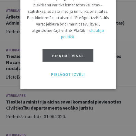
piekrišanu var tikt izmantotas vēl citas –
#TEIRDARBS
statistikas, sociālo mediju un funkcionalitātes.
Ārlietu ministrija aicina savā komandā pievienoties
Papildinformācijai atveriet "Pielāgot izvēli". Jūs
Administratīvi tiesiskās nodaļas juristu (2 amata vietas)
varat jebkurā brīdī mainīt savu izvēli,
atgriežoties šajā vietnē. Plašāk –
sīkdatņu
Pieteikšanās līdz: 14.06.2026.
politikā
.
#TEIRDARBS
Tieslietu ministrija aicina savai komandai pievienoties
PIEŅEMT VISAS
Nozaru politikas departamenta Politikas izstrādes
nodaļas juristu
PIELĀGOT IZVĒLI
Pieteikšanās līdz: 02.06.2026.
#TEIRDARBS
Tieslietu ministrija aicina savai komandai pievienoties
Civiltiesību departamenta vecāko juristu
Pieteikšanās līdz: 01.06.2026.
#TEIRDARBS