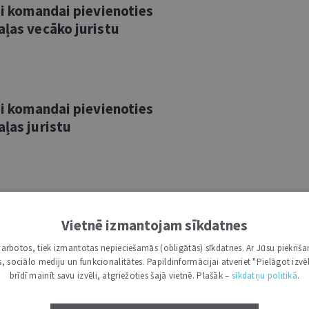
vai komandai pievienoties
aļas vecāko juristu
vai komandai pievienoties
aļas juristu
savai komandai pievienoties Tiesu
enta vecāko juristu
Vietnē izmantojam sīkdatnes
i darbotos, tiek izmantotas nepieciešamās (obligātās) sīkdatnes. Ar Jūsu piekriša
kas, sociālo mediju un funkcionalitātes. Papildinformācijai atveriet "Pielāgot izvēl
brīdī mainīt savu izvēli, atgriežoties šajā vietnē. Plašāk –
sīkdatņu politikā
.
savai komandai pievienoties