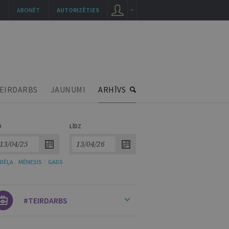
ABONĒT
AUTORIZĒTIES
EIRDARBS
JAUNUMI
ARHĪVS
O
LĪDZ
DĒĻA
/
MĒNESIS
/
GADS
#TEIRDARBS