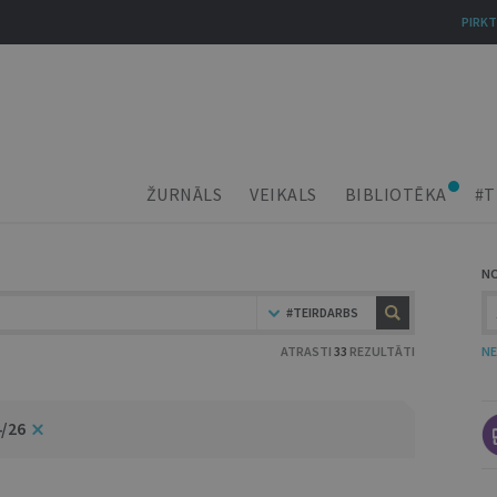
PIRKT
ŽURNĀLS
VEIKALS
BIBLIOTĒKA
#T
N
#TEIRDARBS
ATRASTI
33
REZULTĀTI
NE
4/26