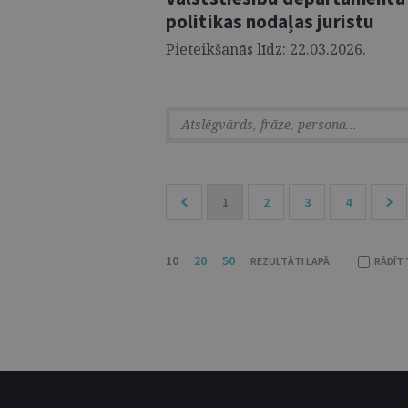
politikas nodaļas juristu
Pieteikšanās līdz: 22.03.2026.
1
2
3
4
10
20
50
REZULTĀTI LAPĀ
RĀDĪT 