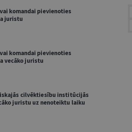
savai komandai pievienoties
 juristu
savai komandai pievienoties
 vecāko juristu
skajās cilvēktiesību institūcijās
cāko juristu uz nenoteiktu laiku