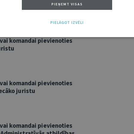
a vecāko juristu
PIEŅEMT VISAS
PIELĀGOT IZVĒLI
savai komandai pievienoties
uristu
savai komandai pievienoties
ecāko juristu
savai komandai pievienoties
Administratīvās atbildības