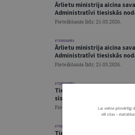
Ārlietu ministrija aicina sa
Administratīvi tiesiskās nod
Pieteikšanās līdz: 25.03.2026.
#TEIRDARBS
Ārlietu ministrija aicina sa
Administratīvi tiesiskās nod
Pieteikšanās līdz: 25.03.2026.
#TEIRDARBS
Tieslietu ministrija aicina 
sistēmas politikas departam
Pieteikšanās līdz: 26.03.2026.
Lai vietne pilnvērtīg
vēl citas – statisti
#TEIRDARBS
Tieslietu ministrija aicina 