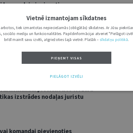
vai komandai pievienoties
aļas vecāko juristu
Vietnē izmantojam sīkdatnes
i darbotos, tiek izmantotas nepieciešamās (obligātās) sīkdatnes. Ar Jūsu piekriša
kas, sociālo mediju un funkcionalitātes. Papildinformācijai atveriet "Pielāgot izvēl
brīdī mainīt savu izvēli, atgriežoties šajā vietnē. Plašāk –
sīkdatņu politikā
.
vā komandā pievienoties
aļas juristu (2 amata vietas)
PIEŅEMT VISAS
PIELĀGOT IZVĒLI
savai komandai pievienoties Nozaru
ikas izstrādes nodaļas juristu
savai komandai pievienoties