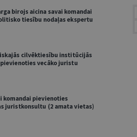
rga birojs aicina savai komandai
olitisko tiesību nodaļas ekspertu
skajās cilvēktiesību institūcijās
 pievienoties vecāko juristu
vai komandai pievienoties
s juristkonsultu (2 amata vietas)