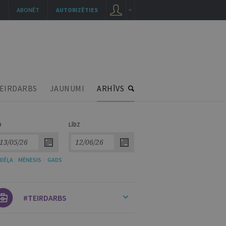
ABONĒT
AUTORIZĒTIES
EIRDARBS
JAUNUMI
ARHĪVS
O
LĪDZ
DĒĻA
/
MĒNESIS
/
GADS
#TEIRDARBS