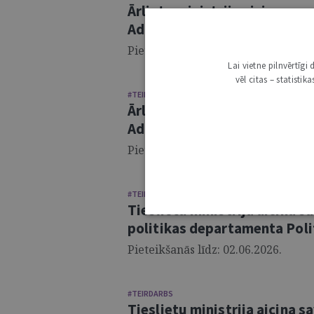
Ārlietu ministrija aicina sa
Administratīvi tiesiskās nod
Pieteikšanās līdz: 14.06.2026.
Lai vietne pilnvērtīg
vēl citas – statisti
#TEIRDARBS
Ārlietu ministrija aicina sa
Administratīvi tiesiskās nod
Pieteikšanās līdz: 14.06.2026.
#TEIRDARBS
Tieslietu ministrija aicina 
politikas departamenta Polit
Pieteikšanās līdz: 02.06.2026.
#TEIRDARBS
Tieslietu ministrija aicina 