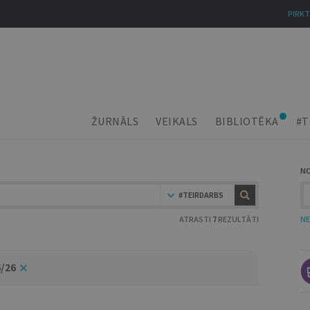
PIRKT
ŽURNĀLS
VEIKALS
BIBLIOTĒKA
#T
N
#TEIRDARBS
ATRASTI
7
REZULTĀTI
NE
6/26