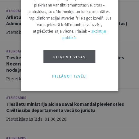
piekrišanu var tikt izmantotas vēl citas –
#TEIRDARBS
statistikas, sociālo mediju un funkcionalitātes.
Ārlietu ministrija aicina savā komandā pievienoties
Papildinformācijai atveriet "Pielāgot izvēli". Jūs
Administratīvi tiesiskās nodaļas juristu (2 amata vietas)
varat jebkurā brīdī mainīt savu izvēli,
atgriežoties šajā vietnē. Plašāk –
sīkdatņu
Pieteikšanās līdz: 14.06.2026.
politikā
.
#TEIRDARBS
Tieslietu ministrija aicina savai komandai pievienoties
PIEŅEMT VISAS
Nozaru politikas departamenta Politikas izstrādes
nodaļas juristu
PIELĀGOT IZVĒLI
Pieteikšanās līdz: 02.06.2026.
#TEIRDARBS
Tieslietu ministrija aicina savai komandai pievienoties
Civiltiesību departamenta vecāko juristu
Pieteikšanās līdz: 01.06.2026.
#TEIRDARBS