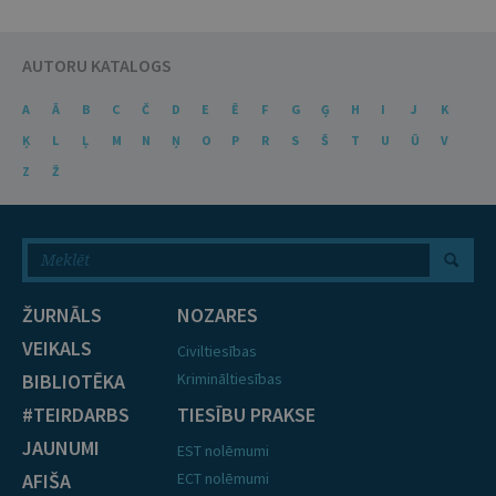
AUTORU KATALOGS
A
Ā
B
C
Č
D
E
Ē
F
G
Ģ
H
I
J
K
Ķ
L
Ļ
M
N
Ņ
O
P
R
S
Š
T
U
Ū
V
Z
Ž
ŽURNĀLS
NOZARES
VEIKALS
Civiltiesības
BIBLIOTĒKA
Krimināltiesības
#TEIRDARBS
TIESĪBU PRAKSE
JAUNUMI
EST nolēmumi
AFIŠA
ECT nolēmumi