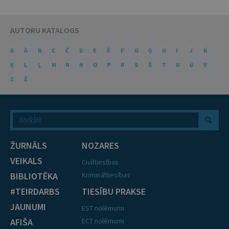
AUTORU KATALOGS
A
Ā
B
C
Č
D
E
Ē
F
G
Ģ
H
I
J
K
Ķ
L
Ļ
M
N
Ņ
O
P
R
S
Š
T
U
Ū
V
Z
Ž
ŽURNĀLS
NOZARES
VEIKALS
Civiltiesības
BIBLIOTĒKA
Krimināltiesības
#TEIRDARBS
TIESĪBU PRAKSE
JAUNUMI
EST nolēmumi
AFIŠA
ECT nolēmumi