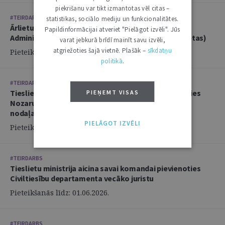
piekrišanu var tikt izmantotas vēl citas –
#TEIRDARBS
statistikas, sociālo mediju un funkcionalitātes.
Ārlietu ministrija aicina savā komandā pievienoties
Papildinformācijai atveriet "Pielāgot izvēli". Jūs
Administratīvi tiesiskās nodaļas juristu (2 amata vietas)
varat jebkurā brīdī mainīt savu izvēli,
atgriežoties šajā vietnē. Plašāk –
sīkdatņu
Pieteikšanās līdz: 14.06.2026.
politikā
.
#TEIRDARBS
Tieslietu ministrija aicina savai komandai pievienoties
PIEŅEMT VISAS
Nozaru politikas departamenta Politikas izstrādes
nodaļas juristu
PIELĀGOT IZVĒLI
Pieteikšanās līdz: 02.06.2026.
#TEIRDARBS
Tieslietu ministrija aicina savai komandai pievienoties
Civiltiesību departamenta vecāko juristu
Pieteikšanās līdz: 01.06.2026.
#TEIRDARBS