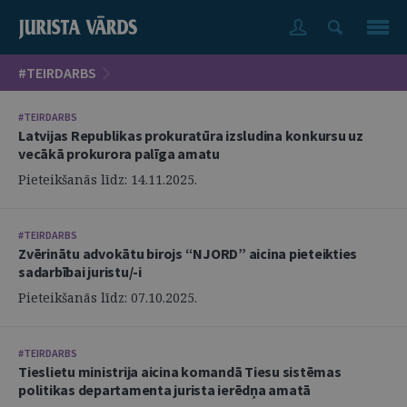
#TEIRDARBS
#TEIRDARBS
Latvijas Republikas prokuratūra izsludina konkursu uz
vecākā prokurora palīga amatu
Pieteikšanās līdz: 14.11.2025.
#TEIRDARBS
Zvērinātu advokātu birojs “NJORD” aicina pieteikties
sadarbībai juristu/-i
Pieteikšanās līdz: 07.10.2025.
#TEIRDARBS
Tieslietu ministrija aicina komandā Tiesu sistēmas
politikas departamenta jurista ierēdņa amatā