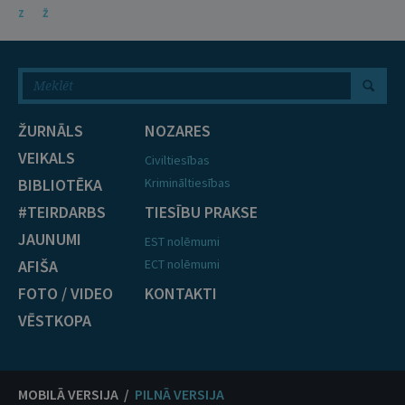
Z
Ž
ŽURNĀLS
NOZARES
VEIKALS
Civiltiesības
BIBLIOTĒKA
Krimināltiesības
#TEIRDARBS
TIESĪBU PRAKSE
JAUNUMI
EST nolēmumi
AFIŠA
ECT nolēmumi
FOTO / VIDEO
KONTAKTI
VĒSTKOPA
MOBILĀ VERSIJA /
PILNĀ VERSIJA