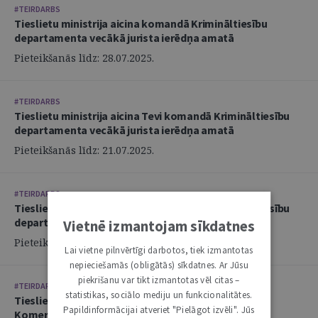
#TEIRDARBS
Tieslietu ministrija aicina komandā Krimināltiesību
departamenta vecākā jurista ierēdņa amatā
Pieteikšanās līdz: 28.07.2025.
#TEIRDARBS
Tieslietu ministrija aicina Tevi komandā Krimināltiesību
departamenta vecākā jurista ierēdņa amatā
Pieteikšanās līdz: 21.07.2025.
#TEIRDARBS
Tieslietu ministrija aicina Tevi komandā Krimināltiesību
departamenta jurista ierēdņa amatā
Vietnē izmantojam sīkdatnes
Pieteikšanās līdz: 21.07.2025.
Lai vietne pilnvērtīgi darbotos, tiek izmantotas
nepieciešamās (obligātās) sīkdatnes. Ar Jūsu
piekrišanu var tikt izmantotas vēl citas –
#TEIRDARBS
statistikas, sociālo mediju un funkcionalitātes.
Tieslietu ministrija aicina komandā vecāko juristu
Papildinformācijai atveriet "Pielāgot izvēli". Jūs
Komerctiesību departamentā