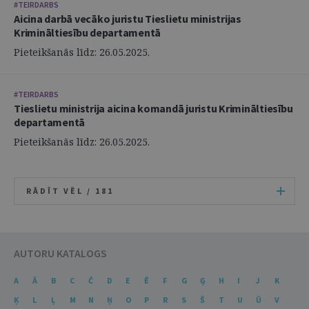
#TEIRDARBS
Aicina darbā vecāko juristu Tieslietu ministrijas
Krimināltiesību departamentā
Pieteikšanās līdz: 26.05.2025.
#TEIRDARBS
Tieslietu ministrija aicina komandā juristu Krimināltiesību
departamentā
Pieteikšanās līdz: 26.05.2025.
RĀDĪT VĒL /
181
AUTORU KATALOGS
A
Ā
B
C
Č
D
E
Ē
F
G
Ģ
H
I
J
K
Ķ
L
Ļ
M
N
Ņ
O
P
R
S
Š
T
U
Ū
V