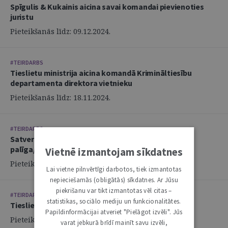
Spīgulis & Kukainis aicina savai komandai pievienoties
juristu
Pieteikšanās līdz: 09.12.2024.
#TEIRDARBS
Tieslietu ministrija aicina komandā Krimināltiesību
departamenta direktora vietnieku
Pieteikšanās līdz: 18.11.2024.
#TEIRDARBS
Satversmes tiesa izsludina konkursu uz tiesneša
palīga/palīdzes amatu
Vietnē izmantojam sīkdatnes
Pieteikšanās līdz: 08.10.2024.
Lai vietne pilnvērtīgi darbotos, tiek izmantotas
nepieciešamās (obligātās) sīkdatnes. Ar Jūsu
piekrišanu var tikt izmantotas vēl citas –
#TEIRDARBS
statistikas, sociālo mediju un funkcionalitātes.
Tieslietu ministrija aicina komandā juristu
Papildinformācijai atveriet "Pielāgot izvēli". Jūs
Pieteikšanās līdz: 14.10.2024.
varat jebkurā brīdī mainīt savu izvēli,