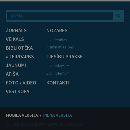
ŽURNĀLS
NOZARES
VEIKALS
Civiltiesības
BIBLIOTĒKA
Krimināltiesības
#TEIRDARBS
TIESĪBU PRAKSE
JAUNUMI
EST nolēmumi
AFIŠA
ECT nolēmumi
FOTO / VIDEO
KONTAKTI
VĒSTKOPA
MOBILĀ VERSIJA /
PILNĀ VERSIJA
© Oficiālais izdevējs Latvijas Vēstnesis