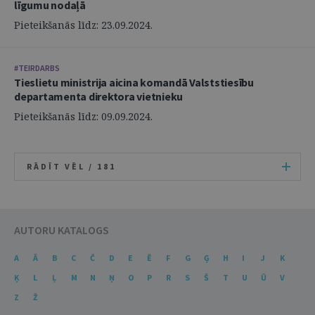
līgumu nodaļā
Pieteikšanās līdz: 23.09.2024.
#TEIRDARBS
Tieslietu ministrija aicina komandā Valststiesību
departamenta direktora vietnieku
Pieteikšanās līdz: 09.09.2024.
RĀDĪT VĒL /
181
AUTORU KATALOGS
A
Ā
B
C
Č
D
E
Ē
F
G
Ģ
H
I
J
K
Ķ
L
Ļ
M
N
Ņ
O
P
R
S
Š
T
U
Ū
V
Z
Ž