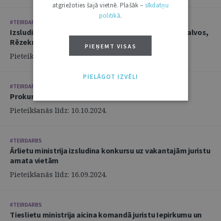
atgriežoties šajā vietnē. Plašāk –
sīkdatņu
politikā
.
#TEIRDARBS
Izsludina prokurora amata vakances Rīgā, Ludzā, Balvos,
Rēzeknē
PIEŅEMT VISAS
Pieteikšanās līdz: 11.10.2024.
PIELĀGOT IZVĒLI
#TEIRDARBS
Prokuratūra aicina darbā vecākā prokurora palīgus
Pieteikšanās līdz: 10.10.2024.
#TEIRDARBS
Ārlietu ministrija izsludina konkursu uz vakantajām juristu
amata vietām
Pieteikšanās līdz: 16.09.2024.
#TEIRDARBS
Tieslietu ministrija aicina komandā juristu Iepirkumu un