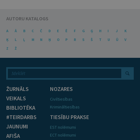
AUTORU KATALOGS
A
Ā
B
C
Č
D
E
Ē
F
G
Ģ
H
I
J
K
Ķ
L
Ļ
M
N
Ņ
O
P
R
S
Š
T
U
Ū
V
Z
Ž
ŽURNĀLS
NOZARES
VEIKALS
Civiltiesības
BIBLIOTĒKA
Krimināltiesības
#TEIRDARBS
TIESĪBU PRAKSE
JAUNUMI
EST nolēmumi
AFIŠA
ECT nolēmumi