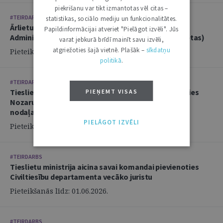
piekrišanu var tikt izmantotas vēl citas –
#TEIRDARBS
statistikas, sociālo mediju un funkcionalitātes.
Ārlietu ministrija aicina savā komandā pievienoties
Papildinformācijai atveriet "Pielāgot izvēli". Jūs
Administratīvi tiesiskās nodaļas juristu (2 amata vietas)
varat jebkurā brīdī mainīt savu izvēli,
atgriežoties šajā vietnē. Plašāk –
sīkdatņu
Pieteikšanās līdz: 14.06.2026.
politikā
.
#TEIRDARBS
Tieslietu ministrija aicina savai komandai pievienoties
PIEŅEMT VISAS
Nozaru politikas departamenta Politikas izstrādes
nodaļas juristu
PIELĀGOT IZVĒLI
Pieteikšanās līdz: 02.06.2026.
#TEIRDARBS
Tieslietu ministrija aicina savai komandai pievienoties
Civiltiesību departamenta vecāko juristu
Pieteikšanās līdz: 01.06.2026.
#TEIRDARBS