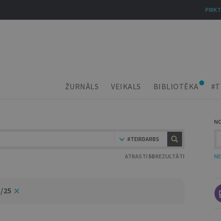
PIRKT
ŽURNĀLS
VEIKALS
BIBLIOTĒKA
#T
N
#TEIRDARBS
ATRASTI
50
REZULTĀTI
NE
3/25