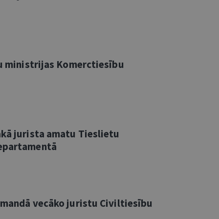
tu ministrijas Komerctiesību
kā jurista amatu Tieslietu
departamentā
komandā vecāko juristu Civiltiesību