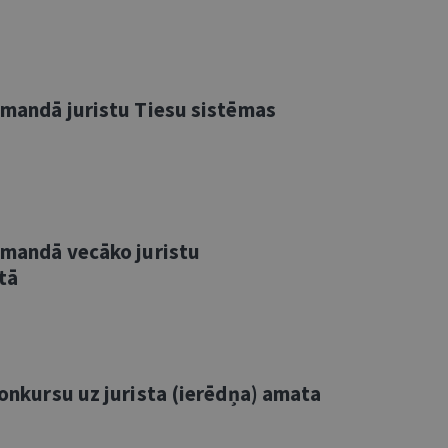
komandā juristu Tiesu sistēmas
komandā vecāko juristu
tā
 konkursu uz jurista (ierēdņa) amata