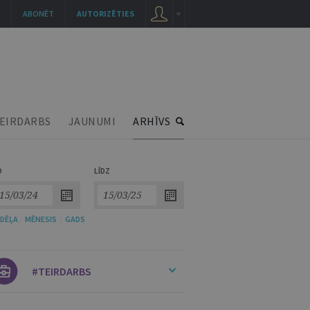
ABONĒT
AUTORIZĒTIES
EIRDARBS
JAUNUMI
ARHĪVS
O
LĪDZ
DĒĻA
/
MĒNESIS
/
GADS
#TEIRDARBS