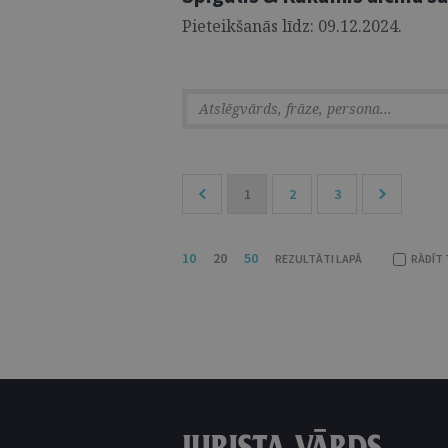
Pieteikšanās līdz: 09.12.2024.
1
2
3
10
20
50
REZULTĀTI LAPĀ
RĀDĪT 