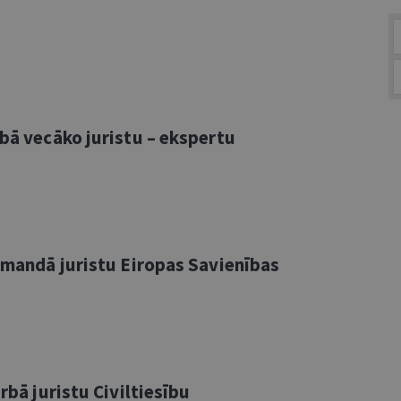
rbā vecāko juristu – ekspertu
komandā juristu Eiropas Savienības
rbā juristu Civiltiesību