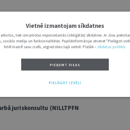
kā prokurora palīga amatu Nodokļu
Vietnē izmantojam sīkdatnes
i darbotos, tiek izmantotas nepieciešamās (obligātās) sīkdatnes. Ar Jūsu piekriša
kas, sociālo mediju un funkcionalitātes. Papildinformācijai atveriet "Pielāgot izvēl
brīdī mainīt savu izvēli, atgriežoties šajā vietnē. Plašāk –
sīkdatņu politikā
.
a amatam Nodokļu un muitas lietu
PIEŅEMT VISAS
PIELĀGOT IZVĒLI
arbā juriskonsultu (NILLTPFN