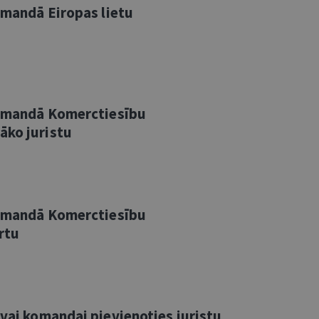
komandā Eiropas lietu
 komandā Komerctiesību
āko juristu
 komandā Komerctiesību
rtu
avai komandai pievienoties juristu