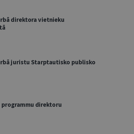
arbā direktora vietnieku
tā
arbā juristu Starptautisko publisko
u programmu direktoru