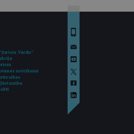
"Jurista Vārdu"
kcija
oriem
ošanas noteikumi
rtiesības
kļūstamība
akti