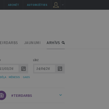
ABONĒT
AUTORIZĒTIES
EIRDARBS
JAUNUMI
ARHĪVS
O
LĪDZ
DĒĻA
/
MĒNESIS
/
GADS
#TEIRDARBS