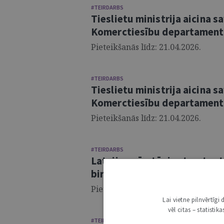
#TEIRDARBS
Tieslietu ministrija aicina 
Komerctiesību departamenta
Pieteikšanās līdz: 21.04.2026.
#TEIRDARBS
Tieslietu ministrija aicina 
Komerctiesību departamenta
Pieteikšanās līdz: 21.04.2026.
#TEIRDARBS
Latvijas pārstāvja starptauti
birojs aicina pievienoties ve
Pieteikšanās līdz: 09.04.2026.
Lai vietne pilnvērtīg
vēl citas – statisti
#TEIRDARBS