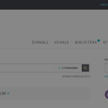
PIRKT
ŽURNĀLS
VEIKALS
BIBLIOTĒKA
#T
N
#TEIRDARBS
ATRASTI
5
REZULTĀTI
NE
4/26