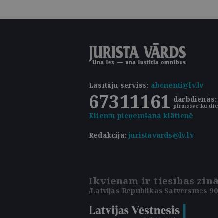
Lasītāju serviss
:
abonenti@lv.lv
67311161
darbdienās: 
pirmssvētku die
Klientu pieņemšana klātienē
Redakcija:
juristavards@lv.lv
Ikvienam ir tiesības zinā
/Latvijas Republikas Satversmes 90.