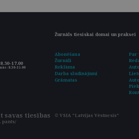
Žurnāls tiesiskai domai un praksei
Abonēšana
Par 
Žurnāli
Reda
8.30–17.00
Reklāma
Aut
nās: 8.30–15.00
Darba sludinājumi
Liet
Grāmatas
Auto
Pie
Kont
t savas tiesības
© VSIA "Latvijas Vēstnesis"
 pants/