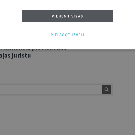
vai komandai pievienoties
aļas vecāko juristu
PIEŅEMT VISAS
PIELĀGOT IZVĒLI
vai komandai pievienoties
aļas juristu