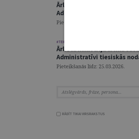
Ārlietu ministrija aicina sa
Administratīvi tiesiskās nod
Pieteikšanās līdz: 25.03.2026.
#TEIRDARBS
Ārlietu ministrija aicina sa
Administratīvi tiesiskās nod
Pieteikšanās līdz: 25.03.2026.
RĀDĪT TIKAI VIRSRAKSTUS