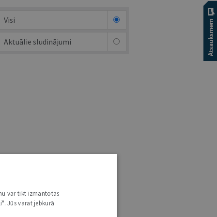
Visi
Aktuālie sludinājumi
nu var tikt izmantotas
i". Jūs varat jebkurā