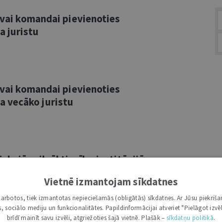
savai komandai pievienoties
 juristu
savai komandai pievienoties
 vecāko juristu
skajās cilvēktiesību institūcijās
cāko juristu uz nenoteiktu laiku
Vietnē izmantojam sīkdatnes
i darbotos, tiek izmantotas nepieciešamās (obligātās) sīkdatnes. Ar Jūsu piekriša
kas, sociālo mediju un funkcionalitātes. Papildinformācijai atveriet "Pielāgot izvēl
brīdī mainīt savu izvēli, atgriežoties šajā vietnē. Plašāk –
sīkdatņu politikā
.