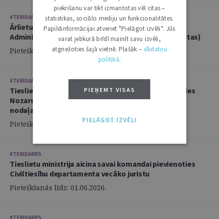
piekrišanu var tikt izmantotas vēl citas –
#TEIRDARBS
statistikas, sociālo mediju un funkcionalitātes.
Ārlietu ministrija aicina savā komandā pievienoties
Papildinformācijai atveriet "Pielāgot izvēli". Jūs
Administratīvi tiesiskās nodaļas juristu (2 amata vietas)
varat jebkurā brīdī mainīt savu izvēli,
atgriežoties šajā vietnē. Plašāk –
sīkdatņu
Pieteikšanās līdz: 14.06.2026.
politikā
.
#TEIRDARBS
Tieslietu ministrija aicina savai komandai pievienoties
PIEŅEMT VISAS
Nozaru politikas departamenta Politikas izstrādes
nodaļas juristu
PIELĀGOT IZVĒLI
Pieteikšanās līdz: 02.06.2026.
#TEIRDARBS
Tieslietu ministrija aicina savai komandai pievienoties
Civiltiesību departamenta vecāko juristu
Pieteikšanās līdz: 01.06.2026.
#TEIRDARBS