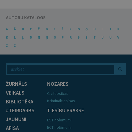
AUTORU KATALOGS
A
Ā
B
C
Č
D
E
Ē
F
G
Ģ
H
I
J
K
Ķ
L
Ļ
M
N
Ņ
O
P
R
S
Š
T
U
Ū
V
Z
Ž
ŽURNĀLS
NOZARES
VEIKALS
Civiltiesības
BIBLIOTĒKA
Krimināltiesības
#TEIRDARBS
TIESĪBU PRAKSE
JAUNUMI
EST nolēmumi
AFIŠA
ECT nolēmumi