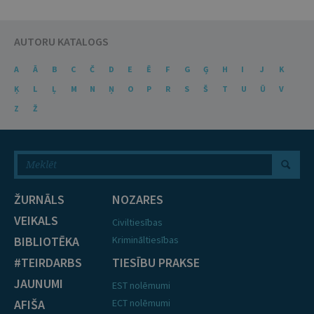
AUTORU KATALOGS
A
Ā
B
C
Č
D
E
Ē
F
G
Ģ
H
I
J
K
Ķ
L
Ļ
M
N
Ņ
O
P
R
S
Š
T
U
Ū
V
Z
Ž
ŽURNĀLS
NOZARES
VEIKALS
Civiltiesības
BIBLIOTĒKA
Krimināltiesības
#TEIRDARBS
TIESĪBU PRAKSE
JAUNUMI
EST nolēmumi
AFIŠA
ECT nolēmumi