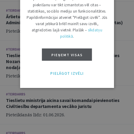
piekrišanu var tikt izmantotas vēl citas –
#TEIRDARBS
statistikas, sociālo mediju un funkcionalitātes.
Ārlietu ministrija aicina savā komandā pievienoties
Papildinformācijai atveriet "Pielāgot izvēli". Jūs
Administratīvi tiesiskās nodaļas juristu (2 amata vietas)
varat jebkurā brīdī mainīt savu izvēli,
atgriežoties šajā vietnē. Plašāk –
sīkdatņu
Pieteikšanās līdz: 14.06.2026.
politikā
.
#TEIRDARBS
Tieslietu ministrija aicina savai komandai pievienoties
PIEŅEMT VISAS
Nozaru politikas departamenta Politikas izstrādes
nodaļas juristu
PIELĀGOT IZVĒLI
Pieteikšanās līdz: 02.06.2026.
#TEIRDARBS
Tieslietu ministrija aicina savai komandai pievienoties
Civiltiesību departamenta vecāko juristu
Pieteikšanās līdz: 01.06.2026.
#TEIRDARBS