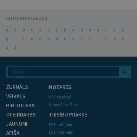
AUTORU KATALOGS
A
Ā
B
C
Č
D
E
Ē
F
G
Ģ
H
I
J
K
Ķ
L
Ļ
M
N
Ņ
O
P
R
S
Š
T
U
Ū
V
Z
Ž
ŽURNĀLS
NOZARES
VEIKALS
Civiltiesības
BIBLIOTĒKA
Krimināltiesības
#TEIRDARBS
TIESĪBU PRAKSE
JAUNUMI
EST nolēmumi
AFIŠA
ECT nolēmumi