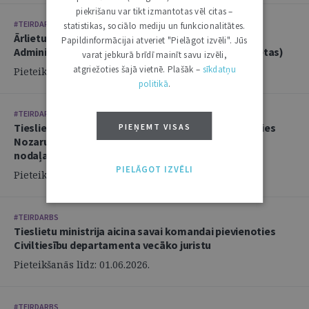
piekrišanu var tikt izmantotas vēl citas –
#TEIRDARBS
statistikas, sociālo mediju un funkcionalitātes.
Ārlietu ministrija aicina savā komandā pievienoties
Papildinformācijai atveriet "Pielāgot izvēli". Jūs
Administratīvi tiesiskās nodaļas juristu (2 amata vietas)
varat jebkurā brīdī mainīt savu izvēli,
atgriežoties šajā vietnē. Plašāk –
sīkdatņu
Pieteikšanās līdz: 14.06.2026.
politikā
.
#TEIRDARBS
Tieslietu ministrija aicina savai komandai pievienoties
PIEŅEMT VISAS
Nozaru politikas departamenta Politikas izstrādes
nodaļas juristu
PIELĀGOT IZVĒLI
Pieteikšanās līdz: 02.06.2026.
#TEIRDARBS
Tieslietu ministrija aicina savai komandai pievienoties
Civiltiesību departamenta vecāko juristu
Pieteikšanās līdz: 01.06.2026.
#TEIRDARBS