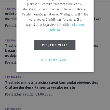
piekrišanu var tikt izmantotas vēl citas –
#TEIRDARBS
statistikas, sociālo mediju un funkcionalitātes.
Ārlietu ministrija aicina savā komandā pievienoties
Papildinformācijai atveriet "Pielāgot izvēli". Jūs
Administratīvi tiesiskās nodaļas juristu (2 amata vietas)
varat jebkurā brīdī mainīt savu izvēli,
atgriežoties šajā vietnē. Plašāk –
sīkdatņu
Pieteikšanās līdz: 14.06.2026.
politikā
.
#TEIRDARBS
Tieslietu ministrija aicina savai komandai pievienoties
PIEŅEMT VISAS
Nozaru politikas departamenta Politikas izstrādes
nodaļas juristu
PIELĀGOT IZVĒLI
Pieteikšanās līdz: 02.06.2026.
#TEIRDARBS
Tieslietu ministrija aicina savai komandai pievienoties
Civiltiesību departamenta vecāko juristu
Pieteikšanās līdz: 01.06.2026.
#TEIRDARBS