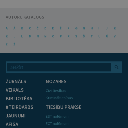
AUTORU KATALOGS
A
Ā
B
C
Č
D
E
Ē
F
G
Ģ
H
I
J
K
Ķ
L
Ļ
M
N
Ņ
O
P
R
S
Š
T
U
Ū
V
Z
Ž
ŽURNĀLS
NOZARES
VEIKALS
Civiltiesības
BIBLIOTĒKA
Krimināltiesības
#TEIRDARBS
TIESĪBU PRAKSE
JAUNUMI
EST nolēmumi
AFIŠA
ECT nolēmumi