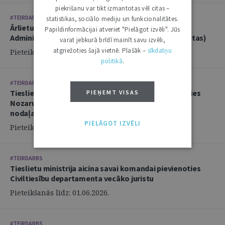
piekrišanu var tikt izmantotas vēl citas –
#TEIRDARBS
statistikas, sociālo mediju un funkcionalitātes.
Ārlietu ministrija aicina savā komandā pievienoties
Papildinformācijai atveriet "Pielāgot izvēli". Jūs
Administratīvi tiesiskās nodaļas juristu (2 amata vietas)
varat jebkurā brīdī mainīt savu izvēli,
atgriežoties šajā vietnē. Plašāk –
sīkdatņu
Pieteikšanās līdz: 14.06.2026.
politikā
.
#TEIRDARBS
Tieslietu ministrija aicina savai komandai pievienoties
PIEŅEMT VISAS
Nozaru politikas departamenta Politikas izstrādes
nodaļas juristu
PIELĀGOT IZVĒLI
Pieteikšanās līdz: 02.06.2026.
#TEIRDARBS
Tieslietu ministrija aicina savai komandai pievienoties
Civiltiesību departamenta vecāko juristu
Pieteikšanās līdz: 01.06.2026.
#TEIRDARBS