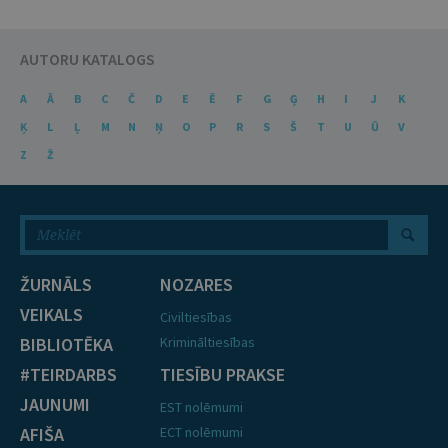
AUTORU KATALOGS
A
Ā
B
C
Č
D
E
Ē
F
G
Ģ
H
I
J
K
Ķ
L
Ļ
M
N
Ņ
O
P
R
S
Š
T
U
Ū
V
Z
Ž
ŽURNĀLS
NOZARES
VEIKALS
Civiltiesības
BIBLIOTĒKA
Krimināltiesības
#TEIRDARBS
TIESĪBU PRAKSE
JAUNUMI
EST nolēmumi
AFIŠA
ECT nolēmumi