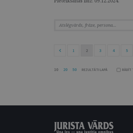
Pieteikšanās līdz: 09.12.2024.
1
2
3
4
5
10
20
50
REZULTĀTI LAPĀ
RĀDĪT 