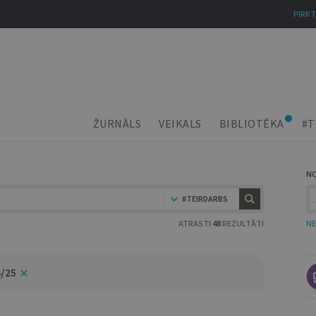
PIRKT
ŽURNĀLS
VEIKALS
BIBLIOTĒKA
#T
N
#TEIRDARBS
ATRASTI
48
REZULTĀTI
NE
4/25