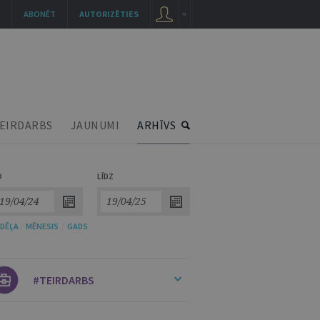
ABONĒT
AUTORIZĒTIES
EIRDARBS
JAUNUMI
ARHĪVS
O
LĪDZ
DĒĻA
/
MĒNESIS
/
GADS
#TEIRDARBS