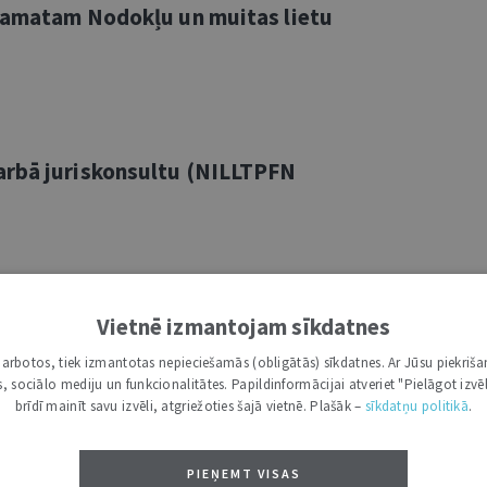
a amatam Nodokļu un muitas lietu
arbā juriskonsultu (NILLTPFN
arbā direktora vietnieku
Vietnē izmantojam sīkdatnes
tā
i darbotos, tiek izmantotas nepieciešamās (obligātās) sīkdatnes. Ar Jūsu piekriša
kas, sociālo mediju un funkcionalitātes. Papildinformācijai atveriet "Pielāgot izvēl
brīdī mainīt savu izvēli, atgriežoties šajā vietnē. Plašāk –
sīkdatņu politikā
.
arbā juristu Starptautisko publisko
PIEŅEMT VISAS