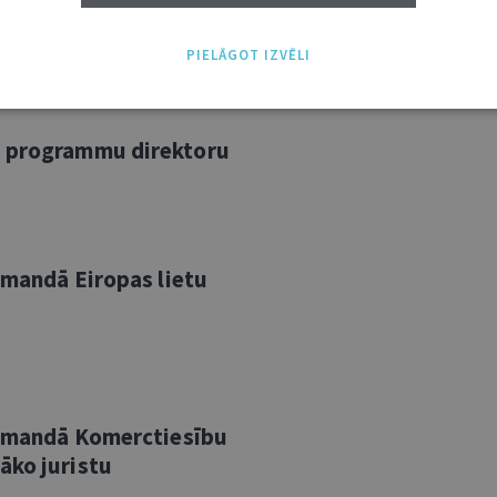
PIELĀGOT IZVĒLI
u programmu direktoru
komandā Eiropas lietu
 komandā Komerctiesību
āko juristu