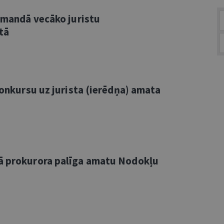
komandā vecāko juristu
tā
 konkursu uz jurista (ierēdņa) amata
kā prokurora palīga amatu Nodokļu