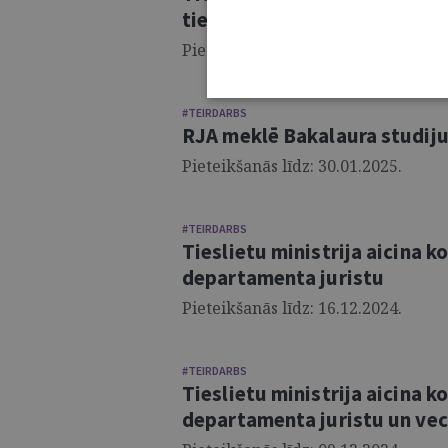
tiesību nodaļā
Pieteikšanās līdz: 27.01.2025.
#TEIRDARBS
RJA meklē Bakalaura studij
Pieteikšanās līdz: 30.01.2025.
#TEIRDARBS
Tieslietu ministrija aicina 
departamenta juristu
Pieteikšanās līdz: 16.12.2024.
#TEIRDARBS
Tieslietu ministrija aicina
departamenta juristu un vec