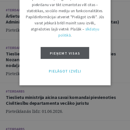
piekrišanu var tikt izmantotas vēl citas –
#TEIRDARBS
statistikas, sociālo mediju un funkcionalitātes.
Ārlietu ministrija aicina savā komandā pievienoties
Papildinformācijai atveriet "Pielāgot izvēli". Jūs
Administratīvi tiesiskās nodaļas juristu (2 amata vietas)
varat jebkurā brīdī mainīt savu izvēli,
atgriežoties šajā vietnē. Plašāk –
sīkdatņu
Pieteikšanās līdz: 14.06.2026.
politikā
.
#TEIRDARBS
Tieslietu ministrija aicina savai komandai pievienoties
PIEŅEMT VISAS
Nozaru politikas departamenta Politikas izstrādes
nodaļas juristu
PIELĀGOT IZVĒLI
Pieteikšanās līdz: 02.06.2026.
#TEIRDARBS
Tieslietu ministrija aicina savai komandai pievienoties
Civiltiesību departamenta vecāko juristu
Pieteikšanās līdz: 01.06.2026.
#TEIRDARBS