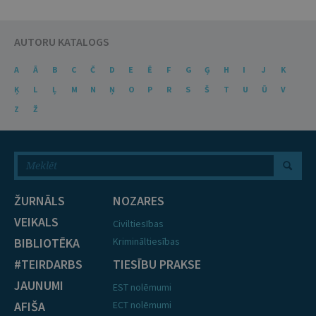
AUTORU KATALOGS
A
Ā
B
C
Č
D
E
Ē
F
G
Ģ
H
I
J
K
Ķ
L
Ļ
M
N
Ņ
O
P
R
S
Š
T
U
Ū
V
Z
Ž
ŽURNĀLS
NOZARES
VEIKALS
Civiltiesības
BIBLIOTĒKA
Krimināltiesības
#TEIRDARBS
TIESĪBU PRAKSE
JAUNUMI
EST nolēmumi
AFIŠA
ECT nolēmumi