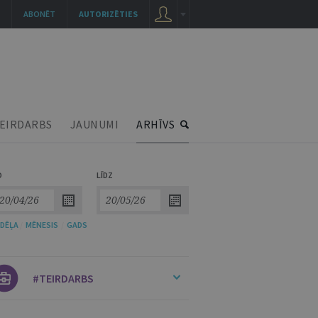
ABONĒT
AUTORIZĒTIES
EIRDARBS
JAUNUMI
ARHĪVS
O
LĪDZ
DĒĻA
/
MĒNESIS
/
GADS
#TEIRDARBS