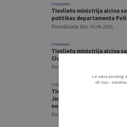
#TEIRDARBS
Tieslietu ministrija aicina 
politikas departamenta Polit
Pieteikšanās līdz: 02.06.2026.
#TEIRDARBS
Tieslietu ministrija aicina 
Civiltiesību departamenta v
Pieteikšanās līdz: 01.06.2026.
Lai vietne pilnvērtīg
vēl citas – statisti
#TEIRDARBS
Tieslietu ministrija aicina 
Juridiskā departamenta Jur
nodaļas juristu
Pieteikšanās līdz: 08.05.2026.