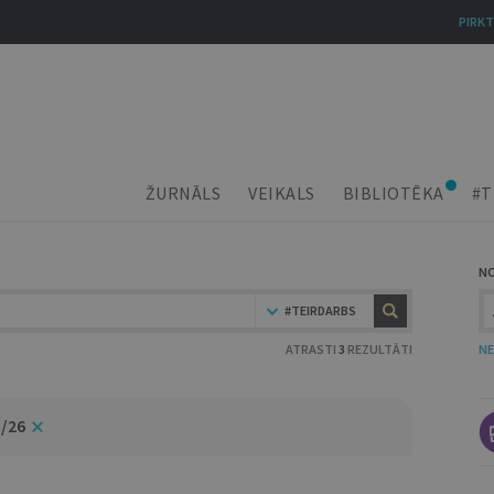
PIRKT
ŽURNĀLS
VEIKALS
BIBLIOTĒKA
#T
N
#TEIRDARBS
ATRASTI
3
REZULTĀTI
NE
5/26