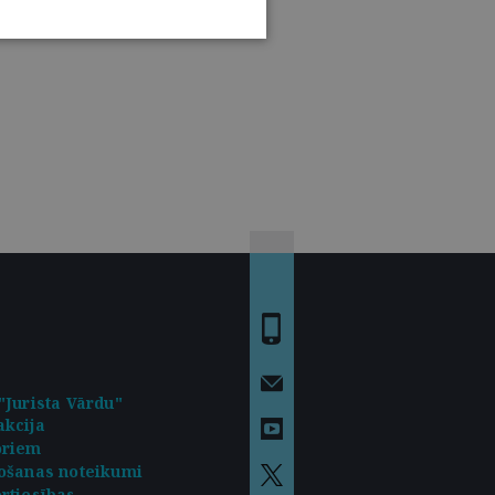
"Jurista Vārdu"
kcija
oriem
ošanas noteikumi
rtiesības