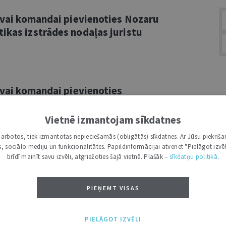
savai komandai pievienoties Nozaru
ikas izstrādes nodaļas juristu
savai komandai pievienoties
ecāko juristu
Vietnē izmantojam sīkdatnes
i darbotos, tiek izmantotas nepieciešamās (obligātās) sīkdatnes. Ar Jūsu piekriša
kas, sociālo mediju un funkcionalitātes. Papildinformācijai atveriet "Pielāgot izvēl
brīdī mainīt savu izvēli, atgriežoties šajā vietnē. Plašāk –
sīkdatņu politikā
.
savai komandai pievienoties
ista eksāmena nodrošināšanas
PIEŅEMT VISAS
PIELĀGOT IZVĒLI