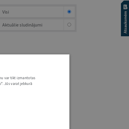
Visi
Aktuālie sludinājumi
nu var tikt izmantotas
i". Jūs varat jebkurā