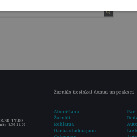
Žurnāls tiesiskai domai un praksei
Abonēšana
Par 
Žurnāli
Reda
8.30–17.00
Reklāma
Aut
nās: 8.30–15.00
Darba sludinājumi
Liet
Grāmatas
Auto