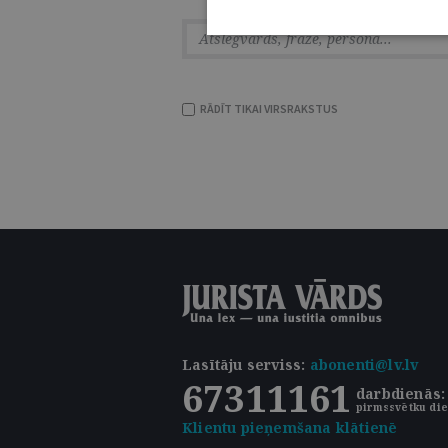
RĀDĪT TIKAI VIRSRAKSTUS
Lasītāju serviss
:
abonenti@lv.lv
67311161
darbdienās: 
pirmssvētku die
Klientu pieņemšana klātienē