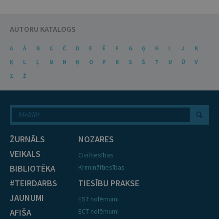
AUTORU KATALOGS
A
Ā
B
C
Č
D
E
Ē
F
G
Ģ
H
I
J
K
Ķ
L
Ļ
M
N
Ņ
O
P
R
S
Š
T
U
Ū
V
Z
Ž
ŽURNĀLS
NOZARES
VEIKALS
Civiltiesības
BIBLIOTĒKA
Krimināltiesības
#TEIRDARBS
TIESĪBU PRAKSE
JAUNUMI
EST nolēmumi
AFIŠA
ECT nolēmumi