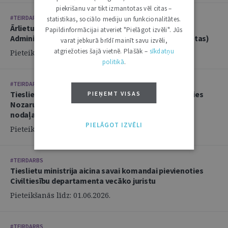
piekrišanu var tikt izmantotas vēl citas –
#TEIRDARBS
statistikas, sociālo mediju un funkcionalitātes.
Ārlietu ministrija aicina savā komandā pievienoties
Papildinformācijai atveriet "Pielāgot izvēli". Jūs
Administratīvi tiesiskās nodaļas juristu (2 amata vietas)
varat jebkurā brīdī mainīt savu izvēli,
atgriežoties šajā vietnē. Plašāk –
sīkdatņu
Pieteikšanās līdz: 14.06.2026.
politikā
.
#TEIRDARBS
Tieslietu ministrija aicina savai komandai pievienoties
PIEŅEMT VISAS
Nozaru politikas departamenta Politikas izstrādes
nodaļas juristu
PIELĀGOT IZVĒLI
Pieteikšanās līdz: 02.06.2026.
#TEIRDARBS
Tieslietu ministrija aicina savai komandai pievienoties
Civiltiesību departamenta vecāko juristu
Pieteikšanās līdz: 01.06.2026.
#TEIRDARBS