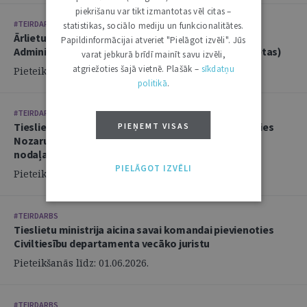
piekrišanu var tikt izmantotas vēl citas –
#TEIRDARBS
statistikas, sociālo mediju un funkcionalitātes.
Ārlietu ministrija aicina savā komandā pievienoties
Papildinformācijai atveriet "Pielāgot izvēli". Jūs
Administratīvi tiesiskās nodaļas juristu (2 amata vietas)
varat jebkurā brīdī mainīt savu izvēli,
atgriežoties šajā vietnē. Plašāk –
sīkdatņu
Pieteikšanās līdz: 14.06.2026.
politikā
.
#TEIRDARBS
Tieslietu ministrija aicina savai komandai pievienoties
PIEŅEMT VISAS
Nozaru politikas departamenta Politikas izstrādes
nodaļas juristu
PIELĀGOT IZVĒLI
Pieteikšanās līdz: 02.06.2026.
#TEIRDARBS
Tieslietu ministrija aicina savai komandai pievienoties
Civiltiesību departamenta vecāko juristu
Pieteikšanās līdz: 01.06.2026.
#TEIRDARBS