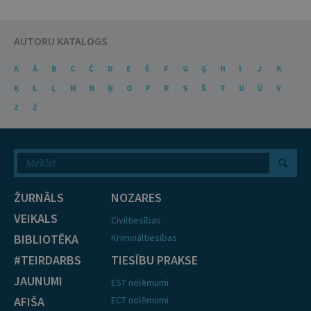
AUTORU KATALOGS
A
Ā
B
C
Č
D
E
Ē
F
G
Ģ
H
I
J
K
Ķ
L
Ļ
M
N
Ņ
O
P
R
S
Š
T
U
Ū
V
Z
Ž
ŽURNĀLS
NOZARES
VEIKALS
Civiltiesības
BIBLIOTĒKA
Krimināltiesības
#TEIRDARBS
TIESĪBU PRAKSE
JAUNUMI
EST nolēmumi
AFIŠA
ECT nolēmumi