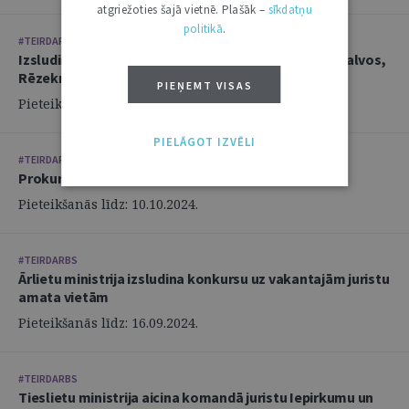
atgriežoties šajā vietnē. Plašāk –
sīkdatņu
politikā
.
#TEIRDARBS
Izsludina prokurora amata vakances Rīgā, Ludzā, Balvos,
Rēzeknē
PIEŅEMT VISAS
Pieteikšanās līdz: 11.10.2024.
PIELĀGOT IZVĒLI
#TEIRDARBS
Prokuratūra aicina darbā vecākā prokurora palīgus
Pieteikšanās līdz: 10.10.2024.
#TEIRDARBS
Ārlietu ministrija izsludina konkursu uz vakantajām juristu
amata vietām
Pieteikšanās līdz: 16.09.2024.
#TEIRDARBS
Tieslietu ministrija aicina komandā juristu Iepirkumu un