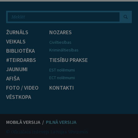
ŽURNĀLS
NOZARES
VEIKALS
Civiltiesības
BIBLIOTĒKA
Krimināltiesības
#TEIRDARBS
TIESĪBU PRAKSE
JAUNUMI
EST nolēmumi
AFIŠA
ECT nolēmumi
FOTO / VIDEO
KONTAKTI
VĒSTKOPA
MOBILĀ VERSIJA /
PILNĀ VERSIJA
© Oficiālais izdevējs Latvijas Vēstnesis