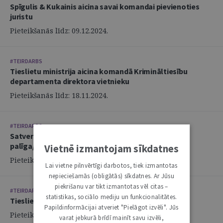
Spīgulis & Kukainis aicina savai komandai pievienoties
juristu
Pieteikšanās līdz: 09.12.2024.
#TEIRDARBS
Tieslietu ministrija aicina komandā Krimināltiesību
departamenta direktora vietnieku
Pieteikšanās līdz: 18.11.2024.
#TEIRDARBS
Satversmes tiesa izsludina konkursu uz tiesneša
palīga/palīdzes amatu
Vietnē izmantojam sīkdatnes
Pieteikšanās līdz: 08.10.2024.
Lai vietne pilnvērtīgi darbotos, tiek izmantotas
nepieciešamās (obligātās) sīkdatnes. Ar Jūsu
piekrišanu var tikt izmantotas vēl citas –
#TEIRDARBS
statistikas, sociālo mediju un funkcionalitātes.
Tieslietu ministrija aicina komandā juristu
Papildinformācijai atveriet "Pielāgot izvēli". Jūs
Pieteikšanās līdz: 14.10.2024.
varat jebkurā brīdī mainīt savu izvēli,