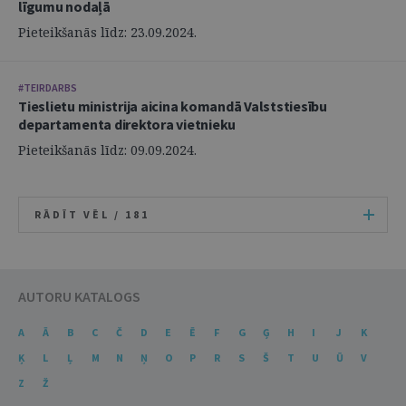
līgumu nodaļā
Pieteikšanās līdz: 23.09.2024.
#TEIRDARBS
Tieslietu ministrija aicina komandā Valststiesību
departamenta direktora vietnieku
Pieteikšanās līdz: 09.09.2024.
RĀDĪT VĒL /
181
AUTORU KATALOGS
A
Ā
B
C
Č
D
E
Ē
F
G
Ģ
H
I
J
K
Ķ
L
Ļ
M
N
Ņ
O
P
R
S
Š
T
U
Ū
V
Z
Ž