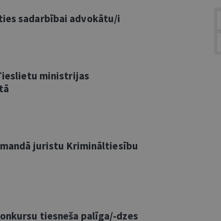
ies sadarbībai advokātu/i
ieslietu ministrijas
tā
komandā juristu Krimināltiesību
konkursu tiesneša palīga/-dzes