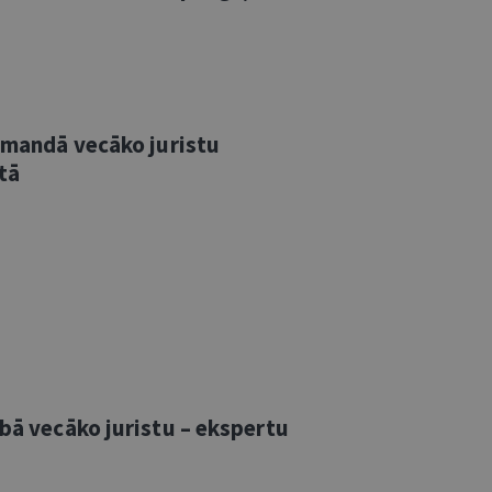
komandā vecāko juristu
tā
rbā vecāko juristu – ekspertu