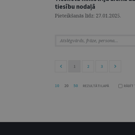
tiesību nodaļā
Pieteikšanās līdz: 27.01.2025.
1
2
3
10
20
50
REZULTĀTI LAPĀ
RĀDĪT 