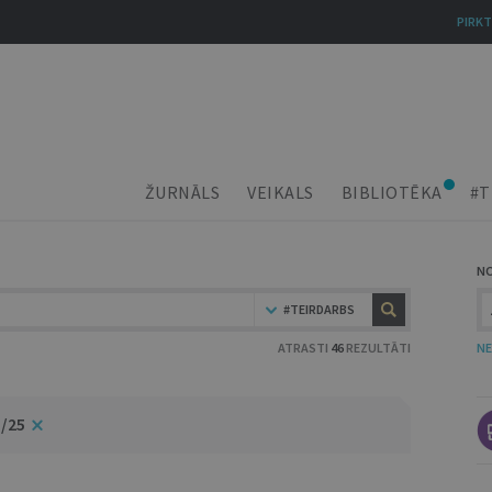
PIRKT
ŽURNĀLS
VEIKALS
BIBLIOTĒKA
#T
N
#TEIRDARBS
ATRASTI
46
REZULTĀTI
NE
5/25