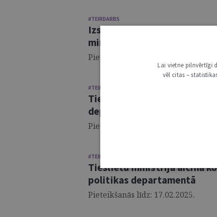
#TEIRDARBS
Izsludināts konkurss uz vecā
ministrijas Komerctiesību 
Pieteikšanās līdz: 24.02.2025.
Lai vietne pilnvērtīg
vēl citas – statisti
#TEIRDARBS
Tieslietu ministrija aicina 
departamentā
Pieteikšanās līdz: 24.02.2025.
#TEIRDARBS
Tieslietu ministrija aicina 
politikas departamentā
Pieteikšanās līdz: 17.02.2025.