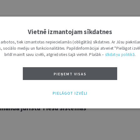
kā jurista amatu Tieslietu
departamentā
Vietnē izmantojam sīkdatnes
i darbotos, tiek izmantotas nepieciešamās (obligātās) sīkdatnes. Ar Jūsu piekriša
kas, sociālo mediju un funkcionalitātes. Papildinformācijai atveriet "Pielāgot izvēl
brīdī mainīt savu izvēli, atgriežoties šajā vietnē. Plašāk –
sīkdatņu politikā
.
komandā vecāko juristu Civiltiesību
PIEŅEMT VISAS
PIELĀGOT IZVĒLI
komandā juristu Tiesu sistēmas