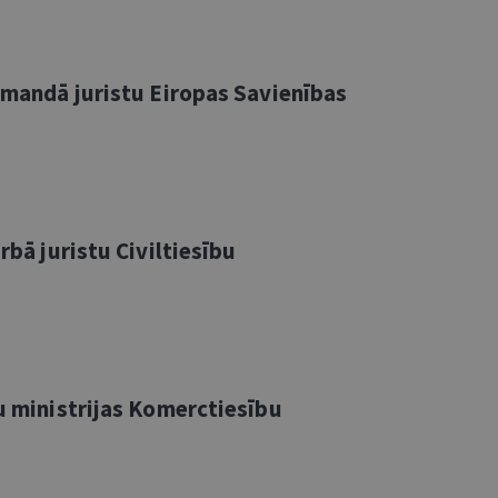
komandā juristu Eiropas Savienības
rbā juristu Civiltiesību
tu ministrijas Komerctiesību