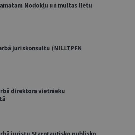
a amatam Nodokļu un muitas lietu
arbā juriskonsultu (NILLTPFN
arbā direktora vietnieku
tā
arbā juristu Starptautisko publisko