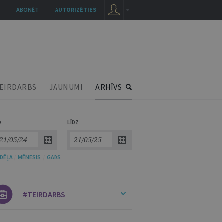
ABONĒT
AUTORIZĒTIES
EIRDARBS
JAUNUMI
ARHĪVS
O
LĪDZ
DĒĻA
/
MĒNESIS
/
GADS
#TEIRDARBS