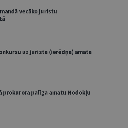
komandā vecāko juristu
tā
 konkursu uz jurista (ierēdņa) amata
kā prokurora palīga amatu Nodokļu