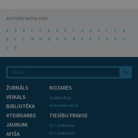
AUTORU KATALOGS
A
Ā
B
C
Č
D
E
Ē
F
G
Ģ
H
I
J
K
Ķ
L
Ļ
M
N
Ņ
O
P
R
S
Š
T
U
Ū
V
Z
Ž
ŽURNĀLS
NOZARES
VEIKALS
Civiltiesības
BIBLIOTĒKA
Krimināltiesības
#TEIRDARBS
TIESĪBU PRAKSE
JAUNUMI
EST nolēmumi
AFIŠA
ECT nolēmumi