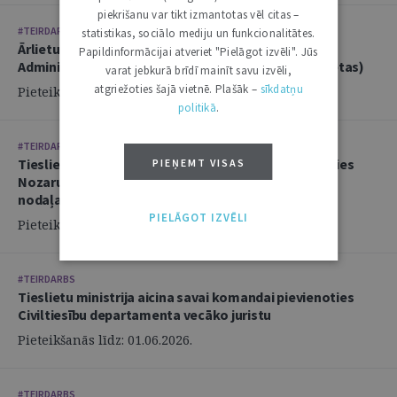
piekrišanu var tikt izmantotas vēl citas –
#TEIRDARBS
statistikas, sociālo mediju un funkcionalitātes.
Ārlietu ministrija aicina savā komandā pievienoties
Papildinformācijai atveriet "Pielāgot izvēli". Jūs
Administratīvi tiesiskās nodaļas juristu (2 amata vietas)
varat jebkurā brīdī mainīt savu izvēli,
atgriežoties šajā vietnē. Plašāk –
sīkdatņu
Pieteikšanās līdz: 14.06.2026.
politikā
.
#TEIRDARBS
Tieslietu ministrija aicina savai komandai pievienoties
PIEŅEMT VISAS
Nozaru politikas departamenta Politikas izstrādes
nodaļas juristu
PIELĀGOT IZVĒLI
Pieteikšanās līdz: 02.06.2026.
#TEIRDARBS
Tieslietu ministrija aicina savai komandai pievienoties
Civiltiesību departamenta vecāko juristu
Pieteikšanās līdz: 01.06.2026.
#TEIRDARBS