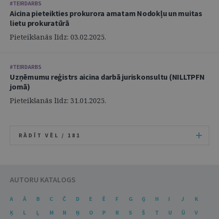
#TEIRDARBS
Aicina pieteikties prokurora amatam Nodokļu un muitas
lietu prokuratūrā
Pieteikšanās līdz: 03.02.2025.
#TEIRDARBS
Uzņēmumu reģistrs aicina darbā juriskonsultu (NILLTPFN
jomā)
Pieteikšanās līdz: 31.01.2025.
RĀDĪT VĒL /
181
AUTORU KATALOGS
A
Ā
B
C
Č
D
E
Ē
F
G
Ģ
H
I
J
K
Ķ
L
Ļ
M
N
Ņ
O
P
R
S
Š
T
U
Ū
V