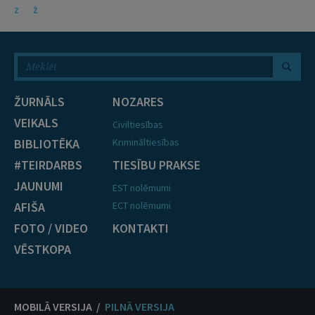
Z
Ž
ŽURNĀLS
NOZARES
VEIKALS
Civiltiesības
BIBLIOTĒKA
Krimināltiesības
#TEIRDARBS
TIESĪBU PRAKSE
JAUNUMI
EST nolēmumi
AFIŠA
ECT nolēmumi
FOTO / VIDEO
KONTAKTI
VĒSTKOPA
MOBILĀ VERSIJA /
PILNĀ VERSIJA