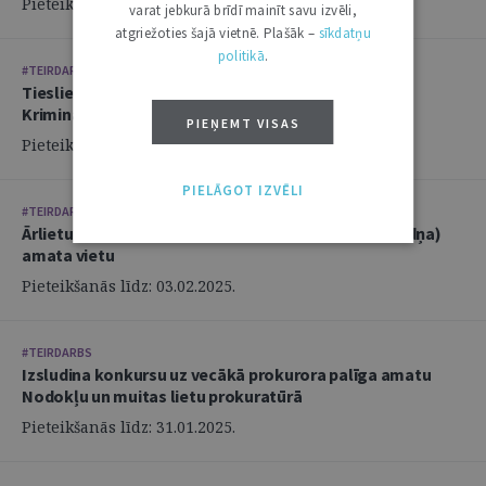
Pieteikšanās līdz: 17.02.2025.
varat jebkurā brīdī mainīt savu izvēli,
atgriežoties šajā vietnē. Plašāk –
sīkdatņu
politikā
.
#TEIRDARBS
Tieslietu ministrija aicina komandā vecāko juristu
Krimināltiesību departamentā
PIEŅEMT VISAS
Pieteikšanās līdz: 17.02.2025.
PIELĀGOT IZVĒLI
#TEIRDARBS
Ārlietu ministrija izsludina konkursu uz jurista (ierēdņa)
amata vietu
Pieteikšanās līdz: 03.02.2025.
#TEIRDARBS
Izsludina konkursu uz vecākā prokurora palīga amatu
Nodokļu un muitas lietu prokuratūrā
Pieteikšanās līdz: 31.01.2025.