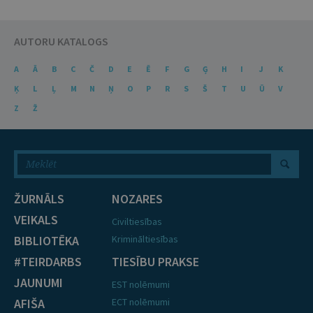
AUTORU KATALOGS
A
Ā
B
C
Č
D
E
Ē
F
G
Ģ
H
I
J
K
Ķ
L
Ļ
M
N
Ņ
O
P
R
S
Š
T
U
Ū
V
Z
Ž
ŽURNĀLS
NOZARES
VEIKALS
Civiltiesības
BIBLIOTĒKA
Krimināltiesības
#TEIRDARBS
TIESĪBU PRAKSE
JAUNUMI
EST nolēmumi
AFIŠA
ECT nolēmumi