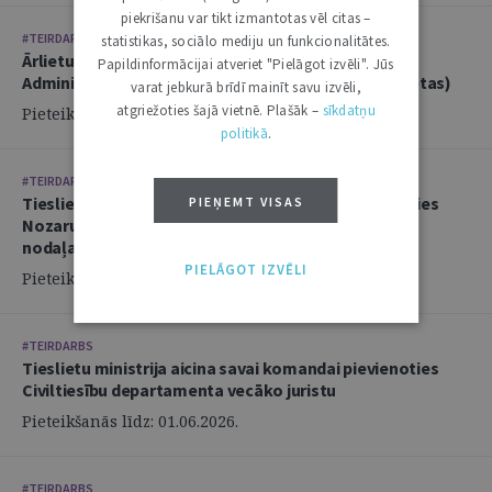
piekrišanu var tikt izmantotas vēl citas –
#TEIRDARBS
statistikas, sociālo mediju un funkcionalitātes.
Ārlietu ministrija aicina savā komandā pievienoties
Papildinformācijai atveriet "Pielāgot izvēli". Jūs
Administratīvi tiesiskās nodaļas juristu (2 amata vietas)
varat jebkurā brīdī mainīt savu izvēli,
atgriežoties šajā vietnē. Plašāk –
sīkdatņu
Pieteikšanās līdz: 14.06.2026.
politikā
.
#TEIRDARBS
Tieslietu ministrija aicina savai komandai pievienoties
PIEŅEMT VISAS
Nozaru politikas departamenta Politikas izstrādes
nodaļas juristu
PIELĀGOT IZVĒLI
Pieteikšanās līdz: 02.06.2026.
#TEIRDARBS
Tieslietu ministrija aicina savai komandai pievienoties
Civiltiesību departamenta vecāko juristu
Pieteikšanās līdz: 01.06.2026.
#TEIRDARBS