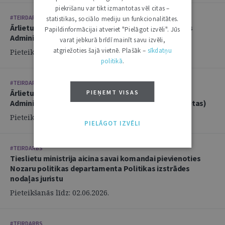
piekrišanu var tikt izmantotas vēl citas –
#TEIRDARBS
statistikas, sociālo mediju un funkcionalitātes.
Ārlietu ministrija aicina savai komandai pievienoties
Papildinformācijai atveriet "Pielāgot izvēli". Jūs
Administratīvi tiesiskās nodaļas vecāko juristu
varat jebkurā brīdī mainīt savu izvēli,
atgriežoties šajā vietnē. Plašāk –
sīkdatņu
Pieteikšanās līdz: 14.06.2026.
politikā
.
#TEIRDARBS
Ārlietu ministrija aicina savā komandā pievienoties
PIEŅEMT VISAS
Administratīvi tiesiskās nodaļas juristu (2 amata vietas)
Pieteikšanās līdz: 14.06.2026.
PIELĀGOT IZVĒLI
#TEIRDARBS
Tieslietu ministrija aicina savai komandai pievienoties
Nozaru politikas departamenta Politikas izstrādes
nodaļas juristu
Pieteikšanās līdz: 02.06.2026.
#TEIRDARBS