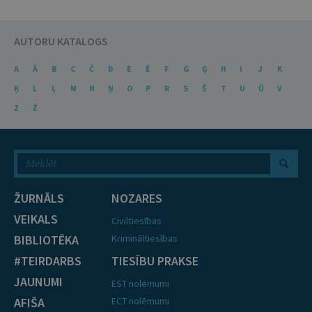
AUTORU KATALOGS
A
Ā
B
C
Č
D
E
Ē
F
G
Ģ
H
I
J
K
Ķ
L
Ļ
M
N
Ņ
O
P
R
S
Š
T
U
Ū
V
Z
Ž
ŽURNĀLS
NOZARES
VEIKALS
Civiltiesības
BIBLIOTĒKA
Krimināltiesības
#TEIRDARBS
TIESĪBU PRAKSE
JAUNUMI
EST nolēmumi
AFIŠA
ECT nolēmumi