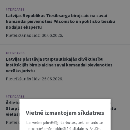
#TEIRDARBS
Latvijas Republikas Tiesībsarga birojs aicina savai
komandai pievienoties Pilsonisko un politisko tiesību
nodaļas ekspertu
Pieteikšanās līdz: 30.06.2026.
#TEIRDARBS
Latvijas pārstāvja starptautiskajās cilvēktiesību
institūcijās birojs aicina savai komandai pievienoties
vecāko juristu
Pieteikšanās līdz: 25.06.2026.
#TEIRDARBS
Ārlietu ministrija aicina savai komandai pievienoties
Starptautisko tiesību nodaļas juristkonsultu (2 amata
Vietnē izmantojam sīkdatnes
vietas)
Pieteikšanās līdz: 14.06.2026.
Lai vietne pilnvērtīgi darbotos, tiek izmantotas
nepieciešamās (obligātās) sīkdatnes. Ar Jūsu