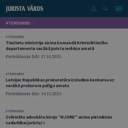
#TEIRDARBS
#TEIRDARBS
Tieslietu ministrija aicina komandā Krimināltiesību
departamenta vecākā jurista ierēdņa amatā
Pieteikšanās līdz: 17.11.2025.
#TEIRDARBS
Latvijas Republikas prokuratūra izsludina konkursu uz
vecākā prokurora palīga amatu
Pieteikšanās līdz: 14.11.2025.
#TEIRDARBS
Zvērinātu advokātu birojs “NJORD” aicina pieteikties
sadarbībai juristu/-i