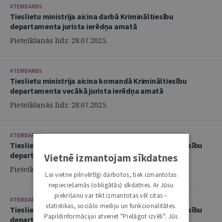
#TEIRDARBS
Tieslietu ministrija aicina darbā Krimināltiesību
departamenta jurista ierēdņa amatā
Pieteikšanās līdz: 28.07.2025.
#TEIRDARBS
Tieslietu ministrija aicina komandā Krimināltiesību
departamenta vecākā jurista ierēdņa amatā
Pieteikšanās līdz: 28.07.2025.
#TEIRDARBS
Tieslietu ministrija aicina Tevi komandā Krimināltiesību
departamenta vecākā jurista ierēdņa amatā
Vietnē izmantojam sīkdatnes
Pieteikšanās līdz: 21.07.2025.
Lai vietne pilnvērtīgi darbotos, tiek izmantotas
nepieciešamās (obligātās) sīkdatnes. Ar Jūsu
piekrišanu var tikt izmantotas vēl citas –
#TEIRDARBS
statistikas, sociālo mediju un funkcionalitātes.
Tieslietu ministrija aicina Tevi komandā Krimināltiesību
Papildinformācijai atveriet "Pielāgot izvēli". Jūs
departamenta jurista ierēdņa amatā