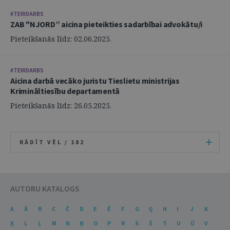
#TEIRDARBS
ZAB "NJORD” aicina pieteikties sadarbībai advokātu/i
Pieteikšanās līdz: 02.06.2025.
#TEIRDARBS
Aicina darbā vecāko juristu Tieslietu ministrijas
Krimināltiesību departamentā
Pieteikšanās līdz: 26.05.2025.
RĀDĪT VĒL /
182
AUTORU KATALOGS
A
Ā
B
C
Č
D
E
Ē
F
G
Ģ
H
I
J
K
Ķ
L
Ļ
M
N
Ņ
O
P
R
S
Š
T
U
Ū
V