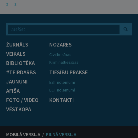
Z
Ž
ŽURNĀLS
NOZARES
VEIKALS
Civiltiesības
BIBLIOTĒKA
Krimināltiesības
#TEIRDARBS
TIESĪBU PRAKSE
JAUNUMI
EST nolēmumi
AFIŠA
ECT nolēmumi
FOTO / VIDEO
KONTAKTI
VĒSTKOPA
MOBILĀ VERSIJA /
PILNĀ VERSIJA