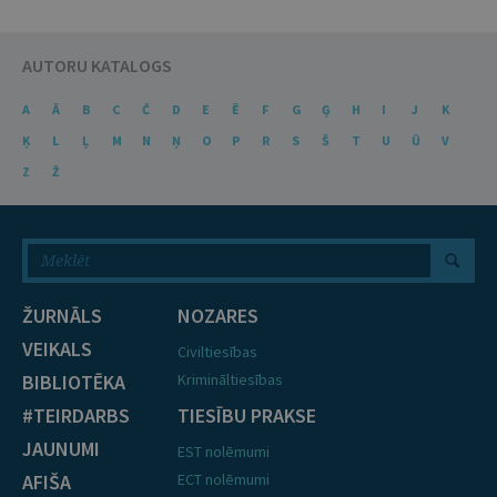
AUTORU KATALOGS
A
Ā
B
C
Č
D
E
Ē
F
G
Ģ
H
I
J
K
Ķ
L
Ļ
M
N
Ņ
O
P
R
S
Š
T
U
Ū
V
Z
Ž
ŽURNĀLS
NOZARES
VEIKALS
Civiltiesības
BIBLIOTĒKA
Krimināltiesības
#TEIRDARBS
TIESĪBU PRAKSE
JAUNUMI
EST nolēmumi
AFIŠA
ECT nolēmumi