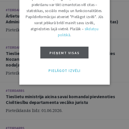
piekrišanu var tikt izmantotas vēl citas –
#TEIRDARBS
statistikas, sociālo mediju un funkcionalitātes.
Ārlietu ministrija aicina savā komandā pievienoties
Papildinformācijai atveriet "Pielāgot izvēli". Jūs
Administratīvi tiesiskās nodaļas juristu (2 amata vietas)
varat jebkurā brīdī mainīt savu izvēli,
atgriežoties šajā vietnē. Plašāk –
sīkdatņu
Pieteikšanās līdz: 14.06.2026.
politikā
.
#TEIRDARBS
Tieslietu ministrija aicina savai komandai pievienoties
PIEŅEMT VISAS
Nozaru politikas departamenta Politikas izstrādes
nodaļas juristu
PIELĀGOT IZVĒLI
Pieteikšanās līdz: 02.06.2026.
#TEIRDARBS
Tieslietu ministrija aicina savai komandai pievienoties
Civiltiesību departamenta vecāko juristu
Pieteikšanās līdz: 01.06.2026.
#TEIRDARBS