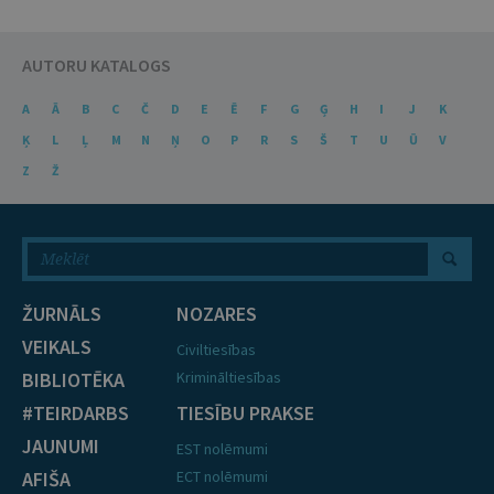
AUTORU KATALOGS
A
Ā
B
C
Č
D
E
Ē
F
G
Ģ
H
I
J
K
Ķ
L
Ļ
M
N
Ņ
O
P
R
S
Š
T
U
Ū
V
Z
Ž
ŽURNĀLS
NOZARES
VEIKALS
Civiltiesības
BIBLIOTĒKA
Krimināltiesības
#TEIRDARBS
TIESĪBU PRAKSE
JAUNUMI
EST nolēmumi
AFIŠA
ECT nolēmumi