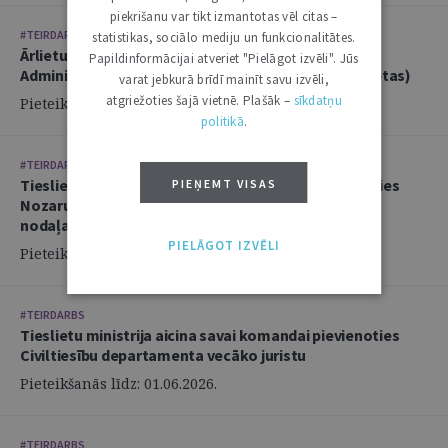
piekrišanu var tikt izmantotas vēl citas –
#TEIRDARBS
statistikas, sociālo mediju un funkcionalitātes.
Ārlietu ministrija aicina savā komandā pievienoties
Papildinformācijai atveriet "Pielāgot izvēli". Jūs
Administratīvi tiesiskās nodaļas juristu (2 amata vietas)
varat jebkurā brīdī mainīt savu izvēli,
atgriežoties šajā vietnē. Plašāk –
sīkdatņu
Pieteikšanās līdz: 14.06.2026.
politikā
.
#TEIRDARBS
Tieslietu ministrija aicina savai komandai pievienoties
PIEŅEMT VISAS
Nozaru politikas departamenta Politikas izstrādes
nodaļas juristu
PIELĀGOT IZVĒLI
Pieteikšanās līdz: 02.06.2026.
#TEIRDARBS
Tieslietu ministrija aicina savai komandai pievienoties
Civiltiesību departamenta vecāko juristu
Pieteikšanās līdz: 01.06.2026.
#TEIRDARBS